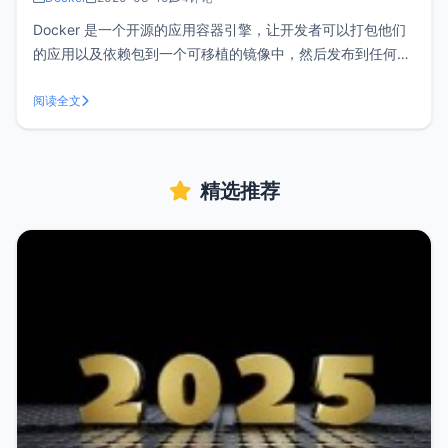
Docker 是一个开源的应用容器引擎，让开发者可以打包他们
的应用以及依赖包到一个可移植的镜像中，然后发布到任何流
行的 Linux或Windows 机器上，也可以实现虚拟化。容器是完
全使用沙箱机制，相互之间不会有任何接口。 前提条件在
阅读全文
Linux上安装Docker要求内核大于3.1，另外OpenVZ虚
精选推荐