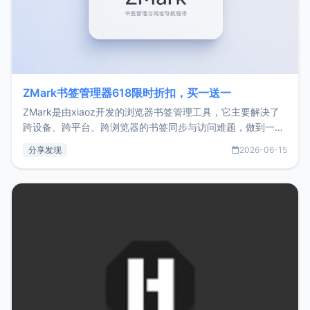
ZMark书签管理器618限时折扣，买一送一
ZMark是由xiaoz开发的浏览器书签管理工具，它主要解决了
跨设备、跨平台、跨浏览器的书签同步与访问难题，做到一处
部署、随处访问。同时，它还支持搭配浏览器扩展（插件）使
分享发现
2026-06-15
用，让管理更高效。ZMark官网地址：
https://www.zmark.app/主要特点轻量级： 使用Bun +
Hono.js