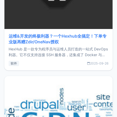
运维&开发的终极利器？一个Hexhub全搞定！下单专
业版再赠Zdir/OneNav授权
HexHub 是一款专为程序员与运维人员打造的一站式 DevOps
利器。它不仅支持连接 SSH 服务器，还集成了 Docker 与常
见数据库管理功能。这意味着，在开发过程中您无需在多个软
软件
2025-09-26
件间频繁切换，仅凭 HexHub 即可同时搞定运维与数据库操
作。Hexhub功能特点支持连接SSH支持跨平台：m