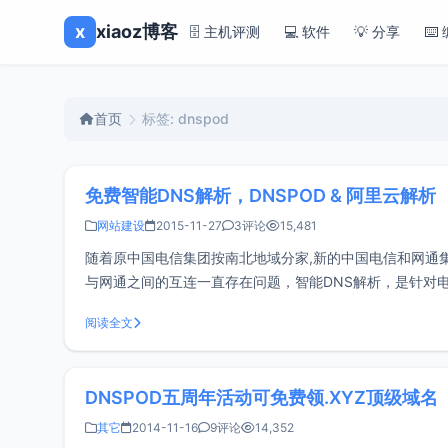
x
xiaoz博客
🗄️ 主机评测
💻 软件
💡 分享
⌨️
首页
标签: dnspod
免费智能DNS解析，DNSPOD & 阿里云解析
网站建设
2015-11-27
3评论
15,481
随着原中国电信集团按南北地域分家,新的中国电信和网通
与网通之间的互连一直存在问题，智能DNS解析，是针对
问量不大，我们很少会用到智能DNS解析这个功能，但是
阅读全文
DNSPOD五周年活动可免费领.XYZ顶级域名
其它
2014-11-16
9评论
14,352