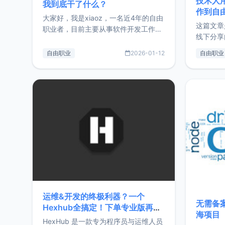
技术人
我到底干了什么？
作到自
大家好，我是xiaoz，一名近4年的自由
这篇文章
职业者，目前主要从事软件开发工作。
线下分享
这篇文章将对我的2025年做一个简单
版，分享
的总结，内容主要包括：工作、学习、
自由职业
2026-01-12
自由职业
通过博客
以及投资。这一年虽然整体收入下降
的一个小
20%，但却过得很充实，2026年不求
首个产品
突破，但求保持。关于工作新增项目：
状。自我
2025年新增了一些非商业的开源项
前从事服
目，主要包括：Zu
转自由职
运维&开发的终极利器？一个
无需备案
Hexhub全搞定！下单专业版再赠
海项目
Zdir/OneNav授权
HexHub 是一款专为程序员与运维人员