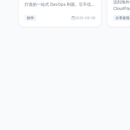
说到海外
打造的一站式 DevOps 利器。它不仅支
CloudF
持连接 SSH 服务器，还集成了 Docker
套餐，且
与常见数据库管理功能。这意味着，在
软件
2025-09-26
分享发现
防护，已
开发过程中您无需在多个软件间频繁切
首选，那既
换，仅凭 HexHub 即可同时搞定运维与
了，为啥
数据库操作。Hexhub功能特点支持连
不得不提C
接SSH支持跨平台：m
非常不爽