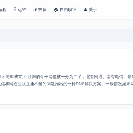
 编程
🗄️ 运维
💰 投资
🏠 自由职业
👤 关于
集团随即成立,互联网的骨干网也被一分为二了，北有网通、南有电信。导
电信和网通互联互通不畅的问题推出的一种DNS解决方案。一般情况如果