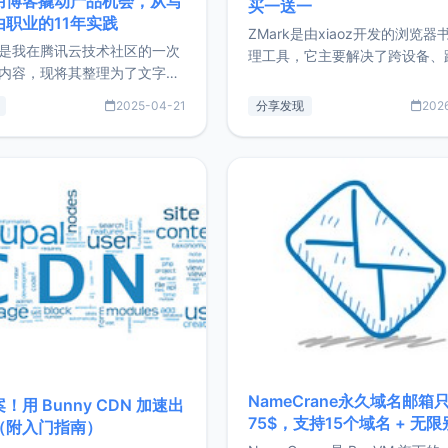
用博客撬动产品机会，从写
买一送一
由职业的11年实践
ZMark是由xiaoz开发的浏览器
是我在腾讯云技术社区的一次
理工具，它主要解决了跨设备、
内容，现将其整理为了文字
台、跨浏览器的书签同步与访问
了写博客11年来的经历，以及
做到一处部署、随处访问。同时
2025-04-21
分享发现
202
过渡到做产品和走向自由职业
支持搭配浏览器扩展（插件）使
故事。文中还首次公开了我的
管理更高效。ZMark官网地址：
ImgURL的真实数据和产品现
https://www.zmark.app/主
介绍大家好，我是xiaoz，以
量级： 使用Bun + Hono.js
务器运维相关工作，现在已经
业3年，目前
NameCrane永久域名邮箱
！用 Bunny CDN 加速出
75$，支持15个域名 + 无
（附入门指南）