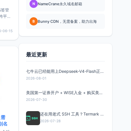
N
NameCrane永久域名邮箱
书签管
跨平
B
Bunny CDN，无需备案，助力出海
难题，
，它还
6-06-15
用，让
要特点轻
最近更新
七牛云已经能用上Deepseek-V4-Flash正式版了，点此领取300万Token
2026-08-01
美国第一证券开户 + WISE入金 + 购买美股全流程分享
2026-07-30
还在用老式 SSH 工具？Termark 新一代跨平台智能SSH客户端了解一下
只需
2026-07-28
限别名