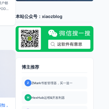
用户都
OD帐
本站公众号：xiaozblog
博主推荐
Z
ZMark书签管理器，买一送一
H
HexHub运维&开发利器
折扣，