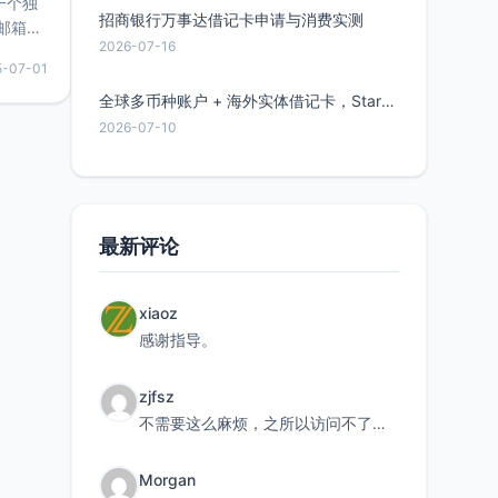
的一个独
招商银行万事达借记卡申请与消费实测
邮箱等
2026-07-16
永久版
5-07-01
面比较有
实惠的
全球多币种账户 + 海外实体借记卡，Starryblu开户教程与注意事项
2026-07-10
持直接注
最新评论
xiaoz
感谢指导。
zjfsz
不需要这么麻烦，之所以访问不了，是由于非对称路由的问题，在爱快主路由添加一条静态路由192.168.
Morgan