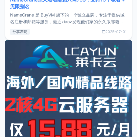
无限别名
NameCrane 是 BuyVM 旗下的一个独立品牌，专注于提供域
名注册和邮箱等服务，最近xiaoz发现他们家的永久版邮箱服
务只要75美元，价格方面比较有优势。如果你正需要一个靠谱
分享发现
2025-07-01
又实惠的域名邮箱，不妨尝试一下 NameCrane。注册
NameCraneNameCrane不支持直接注册，必须要购买