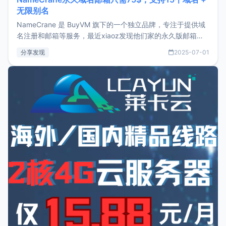
无限别名
NameCrane 是 BuyVM 旗下的一个独立品牌，专注于提供域
名注册和邮箱等服务，最近xiaoz发现他们家的永久版邮箱服
务只要75美元，价格方面比较有优势。如果你正需要一个靠谱
分享发现
2025-07-01
又实惠的域名邮箱，不妨尝试一下 NameCrane。注册
NameCraneNameCrane不支持直接注册，必须要购买