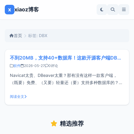
x
xiaoz博客
首页
标签: DBX
不到20MB，支持40+数据库！这款开源客户端DBX太轻巧了
软件
2026-05-27
0评论
Navicat太贵、DBeaver太重？那有没有这样一款客户端，
（既要）免费、（又要）轻量还（要）支持多种数据库的？这
次终于被xiaoz找到了，那就是今天要介绍的主角DBX关于
DBXDBX是一款使用Rust + Tauri 2开发的跨平台数据库客户
阅读全文
端，体积小巧，支持丰富的数据库类型，比如MySQL、
精选推荐