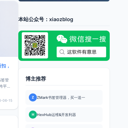
本站公众号：xiaozblog
折扣，
博主推荐
书签管
跨平
难题，
Z
ZMark书签管理器，买一送一
，它还
6-06-15
用，让
H
HexHub运维&开发利器
要特点轻