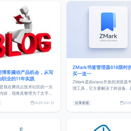
ZMark书签管理器618限时
用博客撬动产品机会，从写
买一送一
由职业的11年实践
ZMark是由xiaoz开发的浏览器
是我在腾讯云技术社区的一次
理工具，它主要解决了跨设备、
内容，现将其整理为了文字
台、跨浏览器的书签同步与访问
了写博客11年来的经历，以及
做到一处部署、随处访问。同时
2025-04-21
分享发现
202
过渡到做产品和走向自由职业
支持搭配浏览器扩展（插件）使
故事。文中还首次公开了我的
管理更高效。ZMark官网地址：
ImgURL的真实数据和产品现
https://www.zmark.app/主
介绍大家好，我是xiaoz，以
量级： 使用Bun + Hono.js