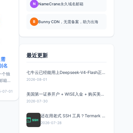
N
NameCrane永久域名邮箱
B
Bunny CDN，无需备案，助力出海
最近更新
只需
限别名
七牛云已经能用上Deepseek-V4-Flash正式版了，点此领取300万Token
的一个独
2026-08-01
邮箱等
永久版
5-07-01
面比较有
美国第一证券开户 + WISE入金 + 购买美股全流程分享
实惠的
2026-07-30
还在用老式 SSH 工具？Termark 新一代跨平台智能SSH客户端了解一下
持直接注
2026-07-28