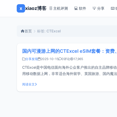
x
xiaoz博客
🗄️ 主机评测
💻 软件
💡 分享
⌨️
首页
标签: CTExcel
国内可漫游上网的CTExcel eSIM套餐：
分享发现
2025-10-15
0评论
17,965
CTExcel是中国电信面向海外公众客户推出的自主品牌移
用移动数据上网，非常适合海外留学、英国旅游、国内魔法上
用场景英国、欧洲留学使用跨境电商英国、
阅读全文