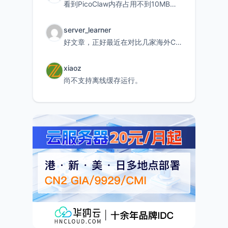
看到PicoClaw内存占用不到10MB这个数据真的很惊喜，确实很适合我这种想用旧设备折腾AI的小白
server_learner
好文章，正好最近在对比几家海外CDN。文中提到CF免费版不支持自定义回源端口和HOST这个痛点太真实
xiaoz
尚不支持离线缓存运行。