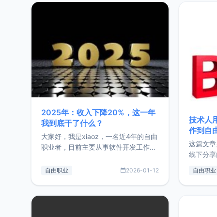
2025年：收入下降20%，这一年
技术人
我到底干了什么？
作到自
大家好，我是xiaoz，一名近4年的自由
这篇文章
职业者，目前主要从事软件开发工作。
线下分享
这篇文章将对我的2025年做一个简单
版，分享
的总结，内容主要包括：工作、学习、
自由职业
2026-01-12
自由职业
通过博客
以及投资。这一年虽然整体收入下降
的一个小
20%，但却过得很充实，2026年不求
首个产品
突破，但求保持。关于工作新增项目：
状。自我
2025年新增了一些非商业的开源项