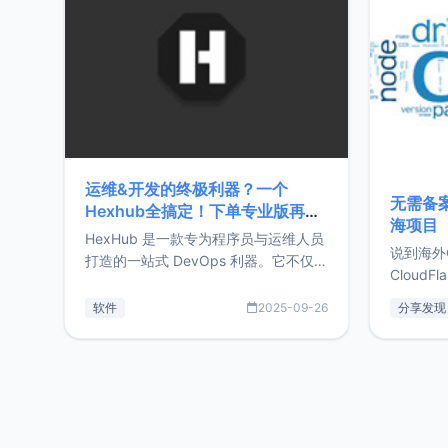
前从事服
目，主要包括：Zu
转自由职
运维&开发的终极利器？一个
无需备案
Hexhub全搞定！下单专业版再赠
海项目
Zdir/OneNav授权
HexHub 是一款专为程序员与运维人员
说到海外
打造的一站式 DevOps 利器。它不仅支
CloudF
持连接 SSH 服务器，还集成了 Docker
套餐，且
与常见数据库管理功能。这意味着，在
软件
2025-09-26
分享发现
防护，已
开发过程中您无需在多个软件间频繁切
首选，那既
换，仅凭 HexHub 即可同时搞定运维与
了，为啥
数据库操作。Hexhub功能特点支持连
不得不提C
接SSH支持跨平台：m
非常不爽