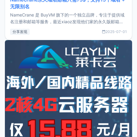
无限别名
NameCrane 是 BuyVM 旗下的一个独立品牌，专注于提供域
名注册和邮箱等服务，最近xiaoz发现他们家的永久版邮箱服
务只要75美元，价格方面比较有优势。如果你正需要一个靠谱
分享发现
2025-07-01
又实惠的域名邮箱，不妨尝试一下 NameCrane。注册
NameCraneNameCrane不支持直接注册，必须要购买