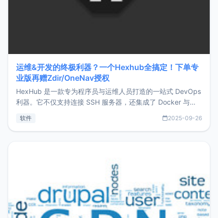
运维&开发的终极利器？一个Hexhub全搞定！下单专
业版再赠Zdir/OneNav授权
HexHub 是一款专为程序员与运维人员打造的一站式 DevOps
利器。它不仅支持连接 SSH 服务器，还集成了 Docker 与常
见数据库管理功能。这意味着，在开发过程中您无需在多个软
软件
2025-09-26
件间频繁切换，仅凭 HexHub 即可同时搞定运维与数据库操
作。Hexhub功能特点支持连接SSH支持跨平台：m