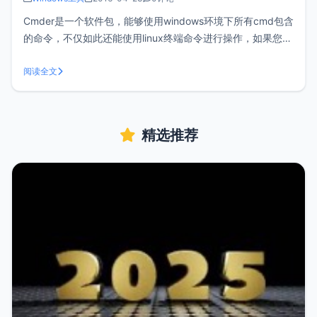
Cmder是一个软件包，能够使用windows环境下所有cmd包含
的命令，不仅如此还能使用linux终端命令进行操作，如果您是
linux重度用户，绝对不容错过。特色功能： 支持自由缩放窗
口 快捷复制文字 多窗口运行 支持linux命令当然cmder远远不
阅读全文
止上面所述的功能，cm
精选推荐