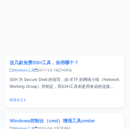
这几款免费SSH工具，你用哪个？
Windows工具
2017-03-15
14评论
SSH 为 Secure Shell 的缩写，由 IETF 的网络小组（Network
Working Group）所制定，而SSH工具则是用来远程连接
Linux主机所使用，这篇文章列出几个常用且免费的SSH工具
供大家参考。PuttyPuTTY是一个Telnet、SSH、rlogin、纯
阅读全文
TCP以及串
Windows控制台（cmd）增强工具cmder
Windows工具
2016-04-23
0评论