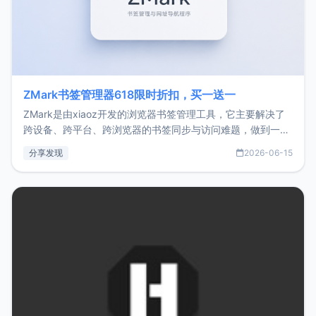
ZMark书签管理器618限时折扣，买一送一
ZMark是由xiaoz开发的浏览器书签管理工具，它主要解决了
跨设备、跨平台、跨浏览器的书签同步与访问难题，做到一处
部署、随处访问。同时，它还支持搭配浏览器扩展（插件）使
分享发现
2026-06-15
用，让管理更高效。ZMark官网地址：
https://www.zmark.app/主要特点轻量级： 使用Bun +
Hono.js