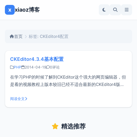
x
xiaoz博客
首页
标签: CKEditor4配置
CKEditor4.3.4基本配置
PHP
2014-04-19
0评论
在学习PHP的时候了解到CKEditor这个强大的网页编辑器，但
是看的视频教程上版本较旧已经不适合最新的CKEditor4版
本，然后在网上收集整理了一下，做个记录。一、在页面中引
入ckeditor核心文件ckeditor.js二、在使用编辑器的地方插入
阅读全文
HTML控件textarea文本的默认HTML代
精选推荐