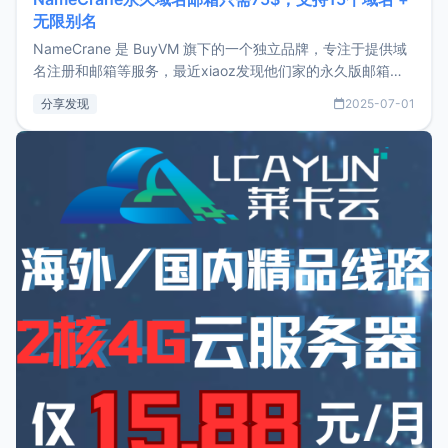
无限别名
NameCrane 是 BuyVM 旗下的一个独立品牌，专注于提供域
名注册和邮箱等服务，最近xiaoz发现他们家的永久版邮箱服
务只要75美元，价格方面比较有优势。如果你正需要一个靠谱
分享发现
2025-07-01
又实惠的域名邮箱，不妨尝试一下 NameCrane。注册
NameCraneNameCrane不支持直接注册，必须要购买