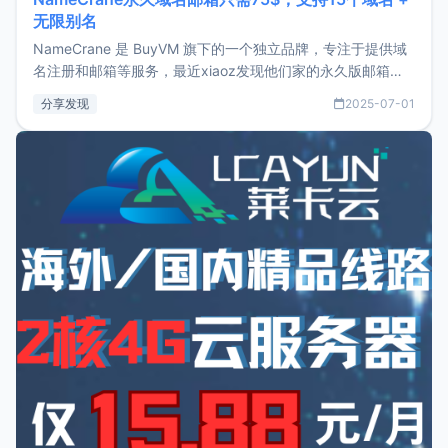
无限别名
NameCrane 是 BuyVM 旗下的一个独立品牌，专注于提供域
名注册和邮箱等服务，最近xiaoz发现他们家的永久版邮箱服
务只要75美元，价格方面比较有优势。如果你正需要一个靠谱
分享发现
2025-07-01
又实惠的域名邮箱，不妨尝试一下 NameCrane。注册
NameCraneNameCrane不支持直接注册，必须要购买