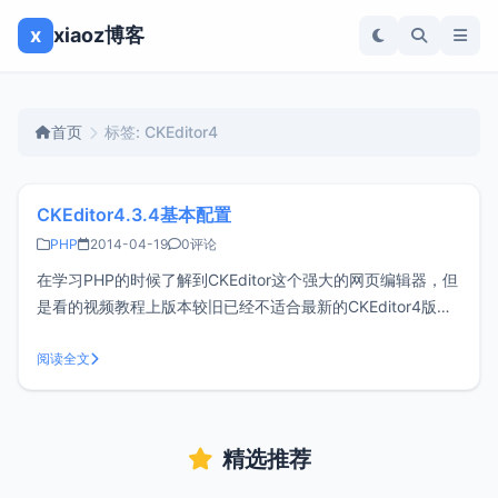
x
xiaoz博客
首页
标签: CKEditor4
CKEditor4.3.4基本配置
PHP
2014-04-19
0评论
在学习PHP的时候了解到CKEditor这个强大的网页编辑器，但
是看的视频教程上版本较旧已经不适合最新的CKEditor4版
本，然后在网上收集整理了一下，做个记录。一、在页面中引
入ckeditor核心文件ckeditor.js二、在使用编辑器的地方插入
阅读全文
HTML控件textarea文本的默认HTML代
精选推荐