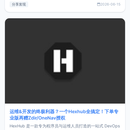
部署、随处访问。同时，它还支持搭配浏览器扩展（插件）使
分享发现
2026-06-15
用，让管理更高效。ZMark官网地址：
https://www.zmark.app/主要特点轻量级： 使用Bun +
Hono.js
运维&开发的终极利器？一个Hexhub全搞定！下单专
业版再赠Zdir/OneNav授权
HexHub 是一款专为程序员与运维人员打造的一站式 DevOps