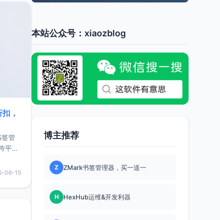
本站公众号：xiaozblog
折扣，
博主推荐
书签管
跨平
难题，
Z
ZMark书签管理器，买一送一
，它还
6-06-15
用，让
H
HexHub运维&开发利器
要特点轻