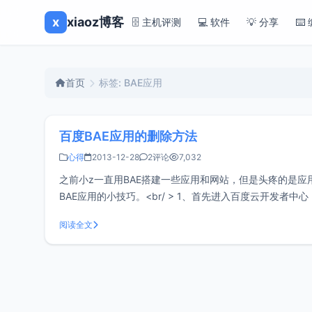
x
xiaoz博客
🗄️ 主机评测
💻 软件
💡 分享
⌨️
首页
标签: BAE应用
百度BAE应用的删除方法
心得
2013-12-28
2评论
7,032
之前小z一直用BAE搭建一些应用和网站，但是头疼的是
BAE应用的小技巧。<br/ > 1、首先进入百度云开发
<br/ > 2
阅读全文