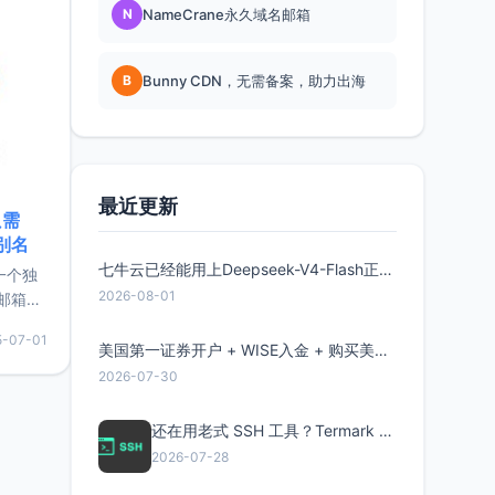
N
NameCrane永久域名邮箱
B
Bunny CDN，无需备案，助力出海
最近更新
只需
限别名
七牛云已经能用上Deepseek-V4-Flash正式版了，点此领取300万Token
的一个独
2026-08-01
邮箱等
永久版
5-07-01
面比较有
美国第一证券开户 + WISE入金 + 购买美股全流程分享
实惠的
2026-07-30
还在用老式 SSH 工具？Termark 新一代跨平台智能SSH客户端了解一下
持直接注
2026-07-28