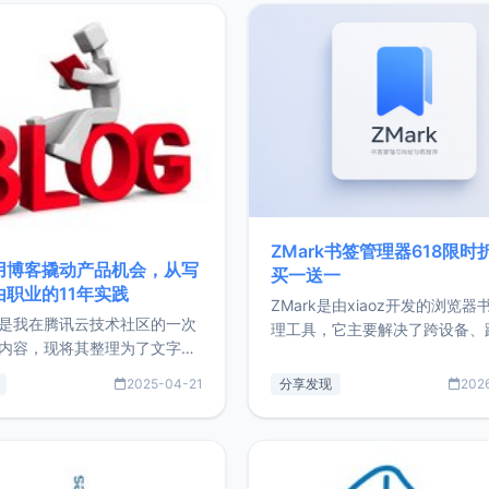
ZMark书签管理器618限时
用博客撬动产品机会，从写
买一送一
由职业的11年实践
ZMark是由xiaoz开发的浏览器
是我在腾讯云技术社区的一次
理工具，它主要解决了跨设备、
内容，现将其整理为了文字
台、跨浏览器的书签同步与访问
了写博客11年来的经历，以及
做到一处部署、随处访问。同时
2025-04-21
分享发现
202
过渡到做产品和走向自由职业
支持搭配浏览器扩展（插件）使
故事。文中还首次公开了我的
管理更高效。ZMark官网地址：
ImgURL的真实数据和产品现
https://www.zmark.app/主
介绍大家好，我是xiaoz，以
量级： 使用Bun + Hono.js