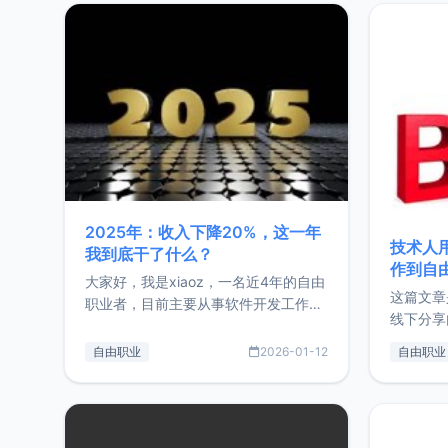
2025年：收入下降20%，这一年
技术人
我到底干了什么？
作到自
大家好，我是xiaoz，一名近4年的自由
这篇文章
职业者，目前主要从事软件开发工作。
线下分享
这篇文章将对我的2025年做一个简单
版，分享
的总结，内容主要包括：工作、学习、
自由职业
2026-01-12
自由职业
通过博客
以及投资。这一年虽然整体收入下降
的一个小
20%，但却过得很充实，2026年不求
首个产品
突破，但求保持。关于工作新增项目：
状。自我
2025年新增了一些非商业的开源项