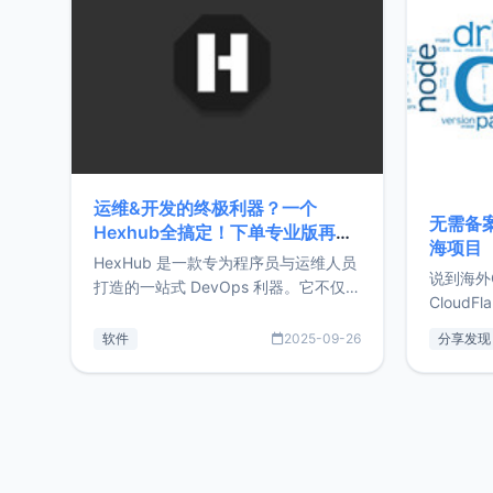
前从事服
目，主要包括：Zu
转自由职
运维&开发的终极利器？一个
无需备案
Hexhub全搞定！下单专业版再赠
海项目
Zdir/OneNav授权
HexHub 是一款专为程序员与运维人员
说到海外
打造的一站式 DevOps 利器。它不仅支
CloudF
持连接 SSH 服务器，还集成了 Docker
套餐，且
与常见数据库管理功能。这意味着，在
软件
2025-09-26
分享发现
防护，已
开发过程中您无需在多个软件间频繁切
首选，那既
换，仅凭 HexHub 即可同时搞定运维与
了，为啥
数据库操作。Hexhub功能特点支持连
不得不提C
接SSH支持跨平台：m
非常不爽