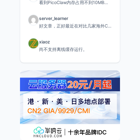
看到PicoClaw内存占用不到10MB这个数据真的很惊喜，确实很适合我这种想用旧设备折腾AI的小白
server_learner
好文章，正好最近在对比几家海外CDN。文中提到CF免费版不支持自定义回源端口和HOST这个痛点太真实
xiaoz
尚不支持离线缓存运行。