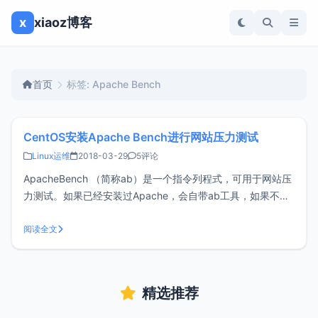
x
xiaoz博客
首页
标签: Apache Bench
CentOS安装Apache Bench进行网站压力测试
Linux运维
2018-03-29
5评论
ApacheBench （简称ab）是一个指令列程式，可用于网站压
力测试。如果已经安装过Apache，会自带ab工具，如果不想
安装Apache，又想使用ab命令的可通过下面的方法单独安装
ApacheBench安装#安装相关依赖 yum -y install apr-util
阅读全文
yum -y insta
精选推荐