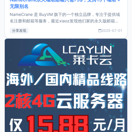
无限别名
NameCrane 是 BuyVM 旗下的一个独立品牌，专注于提供域
名注册和邮箱等服务，最近xiaoz发现他们家的永久版邮箱服
务只要75美元，价格方面比较有优势。如果你正需要一个靠谱
分享发现
2025-07-01
又实惠的域名邮箱，不妨尝试一下 NameCrane。注册
NameCraneNameCrane不支持直接注册，必须要购买