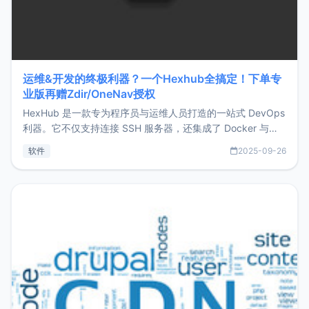
运维&开发的终极利器？一个Hexhub全搞定！下单专
业版再赠Zdir/OneNav授权
HexHub 是一款专为程序员与运维人员打造的一站式 DevOps
利器。它不仅支持连接 SSH 服务器，还集成了 Docker 与常
见数据库管理功能。这意味着，在开发过程中您无需在多个软
软件
2025-09-26
件间频繁切换，仅凭 HexHub 即可同时搞定运维与数据库操
作。Hexhub功能特点支持连接SSH支持跨平台：m