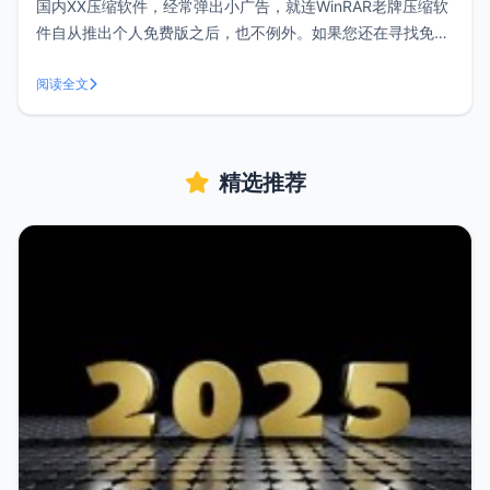
国内XX压缩软件，经常弹出小广告，就连WinRAR老牌压缩软
件自从推出个人免费版之后，也不例外。如果您还在寻找免
费、好用并且无广告的压缩软件，以下2款值得一试。7-Zip7-
Zip是一款完全免费而且开源的压缩软件，相比其他软件有更
阅读全文
高的压缩比但同时耗费的资源也相对更多，如果你需要一款能
够提供强大压缩性
精选推荐