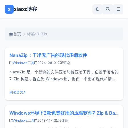
x
xiaoz博客
首页
标签: 7-Zip
NanaZip：干净无广告的现代压缩软件
Windows工具
2024-08-01
5评论
NanaZip 是一个新兴的文件压缩与解压缩工具，它基于著名的
7-Zip 构建，旨在为 Windows 用户提供一个更加现代和清洁
的界面体验。NanaZip 干净无广告，专注于核心功能，使其既
高效又易于使用。该软件支持多种压缩格式，包括但不限于
阅读全文
7z、ZIP、RAR 等，且完美集成 Windows
Windows环境下2款免费好用的压缩软件7-Zip & Bandizip
Windows工具
2018-11-12
6评论