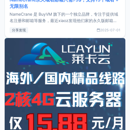
无限别名
NameCrane 是 BuyVM 旗下的一个独立品牌，专注于提供域
名注册和邮箱等服务，最近xiaoz发现他们家的永久版邮箱服
务只要75美元，价格方面比较有优势。如果你正需要一个靠谱
分享发现
2025-07-01
又实惠的域名邮箱，不妨尝试一下 NameCrane。注册
NameCraneNameCrane不支持直接注册，必须要购买