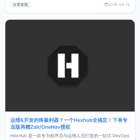
部署、随处访问。同时，它还支持搭配浏览器扩展（插件）使
分享发现
2026-06-15
用，让管理更高效。ZMark官网地址：
https://www.zmark.app/主要特点轻量级： 使用Bun +
Hono.js
运维&开发的终极利器？一个Hexhub全搞定！下单专
业版再赠Zdir/OneNav授权
HexHub 是一款专为程序员与运维人员打造的一站式 DevOps