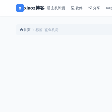
x
xiaoz博客
🗄️ 主机评测
💻 软件
💡 分享
⌨️
首页
标签: 鲨鱼机房