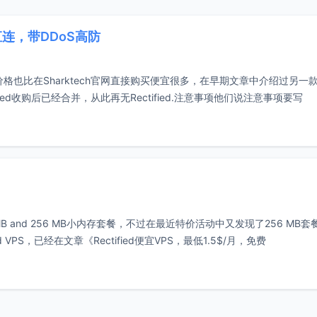
网直连，带DDoS高防
品牌，价格也比在Sharktech官网直接购买便宜很多，在早期文章中介绍过另一
ctified收购后已经合并，从此再无Rectified.注意事项他们说注意事项要写
192 MB and 256 MB小内存套餐，不过在最近特价活动中又发现了256 MB
PS，已经在文章《Rectified便宜VPS，最低1.5$/月，免费