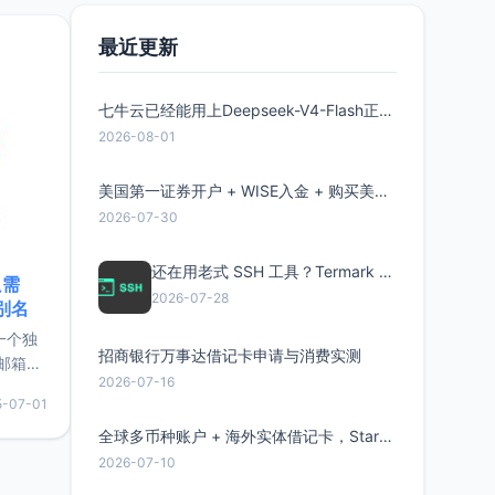
要特点轻
最近更新
七牛云已经能用上Deepseek-V4-Flash正式版了，点此领取300万Token
2026-08-01
美国第一证券开户 + WISE入金 + 购买美股全流程分享
2026-07-30
还在用老式 SSH 工具？Termark 新一代跨平台智能SSH客户端了解一下
只需
2026-07-28
限别名
的一个独
招商银行万事达借记卡申请与消费实测
邮箱等
2026-07-16
永久版
5-07-01
面比较有
实惠的
全球多币种账户 + 海外实体借记卡，Starryblu开户教程与注意事项
2026-07-10