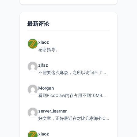
持直接注
最新评论
xiaoz
感谢指导。
zjfsz
不需要这么麻烦，之所以访问不了，是由于非对称路由的问题，在爱快主路由添加一条静态路由192.168.
Morgan
看到PicoClaw内存占用不到10MB这个数据真的很惊喜，确实很适合我这种想用旧设备折腾AI的小白
server_learner
好文章，正好最近在对比几家海外CDN。文中提到CF免费版不支持自定义回源端口和HOST这个痛点太真实
xiaoz