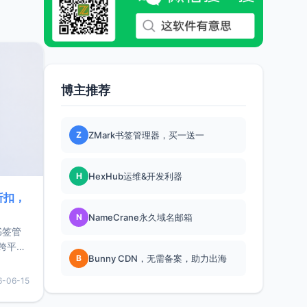
博主推荐
Z
ZMark书签管理器，买一送一
H
HexHub运维&开发利器
折扣，
N
NameCrane永久域名邮箱
书签管
跨平
B
Bunny CDN，无需备案，助力出海
难题，
，它还
6-06-15
用，让