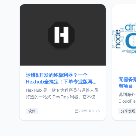
20%，但却过得很充实，2026年不求
首个产品
突破，但求保持。关于工作新增项目：
状。自我
2025年新增了一些非商业的开源项
前从事服
目，主要包括：Zu
转自由职
运维&开发的终极利器？一个
无需备案
Hexhub全搞定！下单专业版再赠
海项目
Zdir/OneNav授权
HexHub 是一款专为程序员与运维人员
说到海外
打造的一站式 DevOps 利器。它不仅支
CloudF
持连接 SSH 服务器，还集成了 Docker
套餐，且
与常见数据库管理功能。这意味着，在
软件
2025-09-26
分享发现
防护，已
开发过程中您无需在多个软件间频繁切
首选，那既
换，仅凭 HexHub 即可同时搞定运维与
了，为啥
数据库操作。Hexhub功能特点支持连
不得不提C