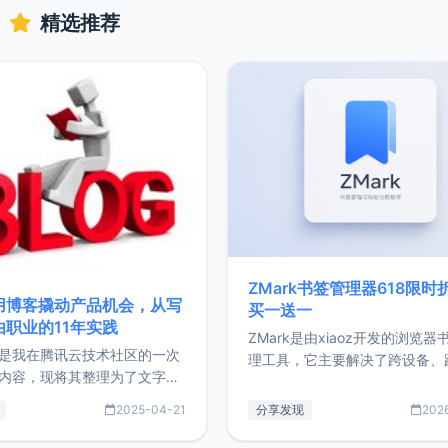
精选推荐
ZMark书签管理器618限时
用博客撬动产品机会，从写
买一送一
由职业的11年实践
ZMark是由xiaoz开发的浏览器
是我在腾讯云技术社区的一次
理工具，它主要解决了跨设备、
内容，现将其整理为了文字
台、跨浏览器的书签同步与访问
了写博客11年来的经历，以及
做到一处部署、随处访问。同时
2025-04-21
分享发现
202
过渡到做产品和走向自由职业
支持搭配浏览器扩展（插件）使
故事。文中还首次公开了我的
管理更高效。ZMark官网地址：