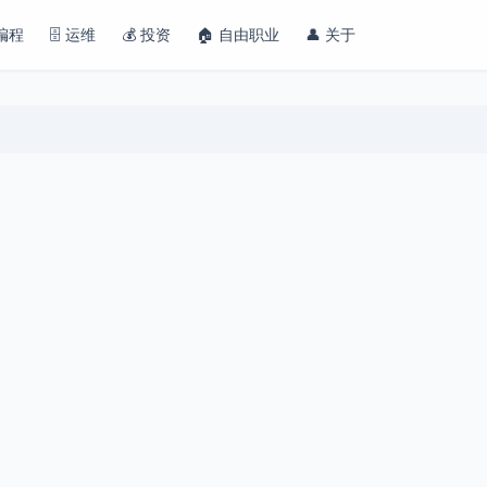
 编程
🗄️ 运维
💰 投资
🏠 自由职业
👤 关于