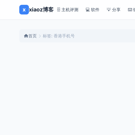
x
xiaoz博客
🗄️ 主机评测
💻 软件
💡 分享
⌨️
首页
标签: 香港手机号