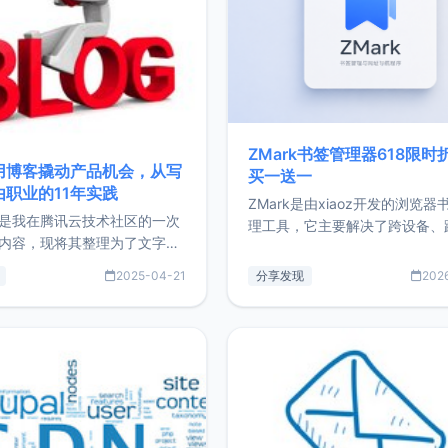
ZMark书签管理器618限时
用博客撬动产品机会，从写
买一送一
由职业的11年实践
ZMark是由xiaoz开发的浏览器
是我在腾讯云技术社区的一次
理工具，它主要解决了跨设备、
内容，现将其整理为了文字
台、跨浏览器的书签同步与访问
了写博客11年来的经历，以及
做到一处部署、随处访问。同时
2025-04-21
分享发现
202
过渡到做产品和走向自由职业
支持搭配浏览器扩展（插件）使
故事。文中还首次公开了我的
管理更高效。ZMark官网地址：
ImgURL的真实数据和产品现
https://www.zmark.app/主
介绍大家好，我是xiaoz，以
量级： 使用Bun + Hono.js
务器运维相关工作，现在已经
业3年，目前