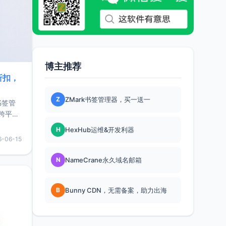
博主推荐
折扣，
Z
ZMark书签管理器，买一送一
书签管
跨平
难题，
H
HexHub运维&开发利器
，它还
6-06-15
用，让
N
NameCrane永久域名邮箱
要特点轻
B
Bunny CDN，无需备案，助力出海