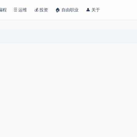
 编程
🗄️ 运维
💰 投资
🏠 自由职业
👤 关于