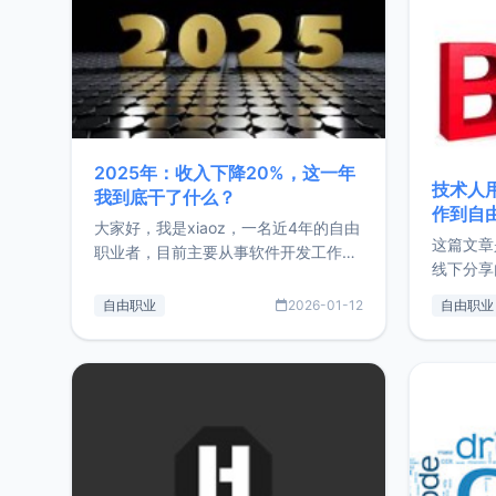
2025年：收入下降20%，这一年
技术人
我到底干了什么？
作到自
大家好，我是xiaoz，一名近4年的自由
这篇文章
职业者，目前主要从事软件开发工作。
线下分享
这篇文章将对我的2025年做一个简单
版，分享
的总结，内容主要包括：工作、学习、
自由职业
2026-01-12
自由职业
通过博客
以及投资。这一年虽然整体收入下降
的一个小
20%，但却过得很充实，2026年不求
首个产品
突破，但求保持。关于工作新增项目：
状。自我
2025年新增了一些非商业的开源项
前从事服
目，主要包括：Zu
转自由职