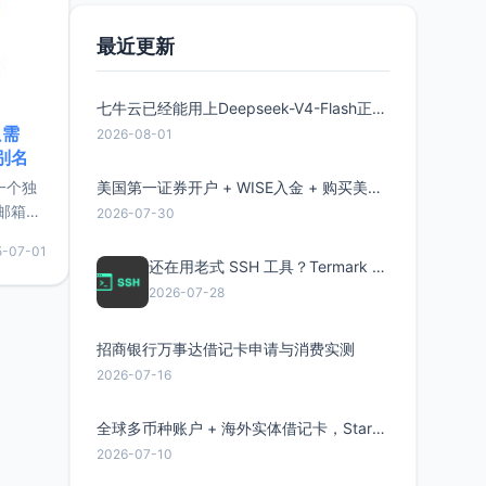
最近更新
七牛云已经能用上Deepseek-V4-Flash正式版了，点此领取300万Token
只需
2026-08-01
限别名
的一个独
美国第一证券开户 + WISE入金 + 购买美股全流程分享
邮箱等
2026-07-30
永久版
5-07-01
面比较有
还在用老式 SSH 工具？Termark 新一代跨平台智能SSH客户端了解一下
实惠的
2026-07-28
招商银行万事达借记卡申请与消费实测
持直接注
2026-07-16
全球多币种账户 + 海外实体借记卡，Starryblu开户教程与注意事项
2026-07-10