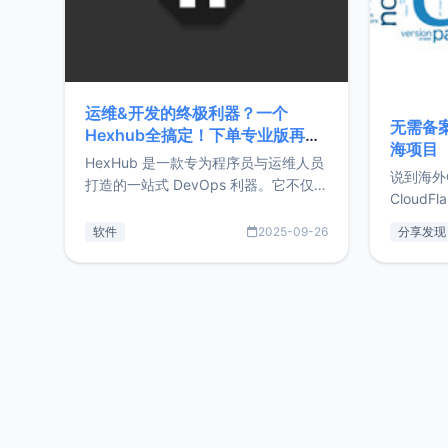
运维&开发的终极利器？一个
无需备案
Hexhub全搞定！下单专业版再赠
海项目
Zdir/OneNav授权
HexHub 是一款专为程序员与运维人员
说到海外
打造的一站式 DevOps 利器。它不仅支
CloudF
持连接 SSH 服务器，还集成了 Docker
套餐，且
与常见数据库管理功能。这意味着，在
软件
2025-09-26
分享发现
防护，已
开发过程中您无需在多个软件间频繁切
首选，那既
换，仅凭 HexHub 即可同时搞定运维与
了，为啥
数据库操作。Hexhub功能特点支持连
不得不提C
接SSH支持跨平台：m
非常不爽