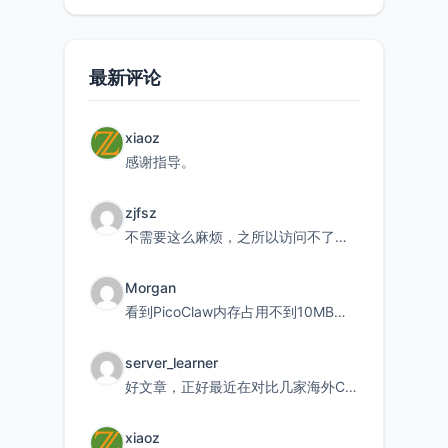
最新评论
xiaoz
感谢指导。
zjfsz
不需要这么麻烦，之所以访问不了，是由于非对称路由的问题，在爱快主路由添加一条静态路由192.168.
Morgan
看到PicoClaw内存占用不到10MB这个数据真的很惊喜，确实很适合我这种想用旧设备折腾AI的小白
server_learner
好文章，正好最近在对比几家海外CDN。文中提到CF免费版不支持自定义回源端口和HOST这个痛点太真实
xiaoz