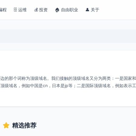
 编程
🗄️ 运维
💰 投资
🏠 自由职业
👤 关于
右边的那个词称为顶级域名。我们接触的顶级域名又分为两类：一是国家
配了顶级域名，例如中国是cn，日本是jp等；二是国际顶级域名，例如表示
精选推荐