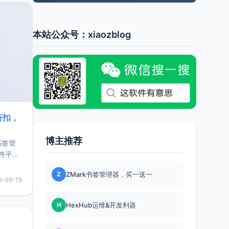
本站公众号：xiaozblog
折扣，
博主推荐
书签管
跨平
难题，
Z
ZMark书签管理器，买一送一
，它还
6-06-15
用，让
H
HexHub运维&开发利器
要特点轻