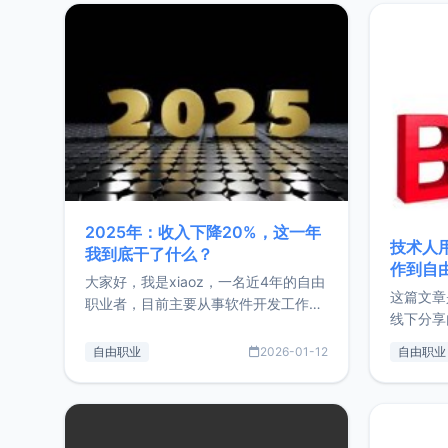
2025年：收入下降20%，这一年
技术人
我到底干了什么？
作到自
大家好，我是xiaoz，一名近4年的自由
这篇文章
职业者，目前主要从事软件开发工作。
线下分享
这篇文章将对我的2025年做一个简单
版，分享
的总结，内容主要包括：工作、学习、
自由职业
2026-01-12
自由职业
通过博客
以及投资。这一年虽然整体收入下降
的一个小
20%，但却过得很充实，2026年不求
首个产品
突破，但求保持。关于工作新增项目：
状。自我
2025年新增了一些非商业的开源项