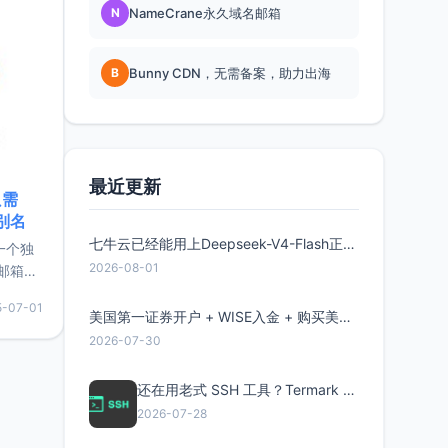
N
NameCrane永久域名邮箱
B
Bunny CDN，无需备案，助力出海
最近更新
只需
限别名
七牛云已经能用上Deepseek-V4-Flash正式版了，点此领取300万Token
的一个独
2026-08-01
邮箱等
永久版
5-07-01
面比较有
美国第一证券开户 + WISE入金 + 购买美股全流程分享
实惠的
2026-07-30
还在用老式 SSH 工具？Termark 新一代跨平台智能SSH客户端了解一下
持直接注
2026-07-28