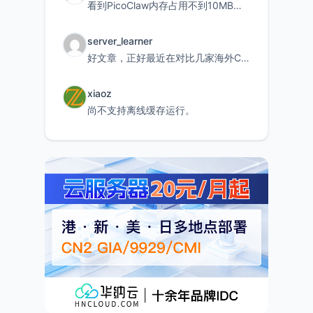
看到PicoClaw内存占用不到10MB这个数据真的很惊喜，确实很适合我这种想用旧设备折腾AI的小白
server_learner
好文章，正好最近在对比几家海外CDN。文中提到CF免费版不支持自定义回源端口和HOST这个痛点太真实
xiaoz
尚不支持离线缓存运行。