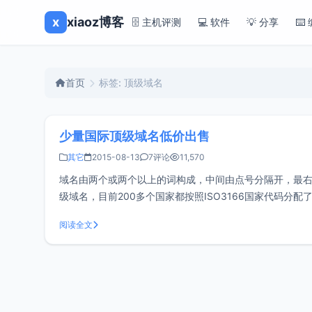
x
xiaoz博客
🗄️ 主机评测
💻 软件
💡 分享
⌨️
首页
标签: 顶级域名
少量国际顶级域名低价出售
其它
2015-08-13
7评论
11,570
域名由两个或两个以上的词构成，中间由点号分隔开，最
级域名，目前200多个国家都按照ISO3166国家代码分
的 .com，表示网络提供商的 .net，表
阅读全文