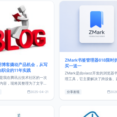
ZMark书签管理器618限时
用博客撬动产品机会，从写
买一送一
由职业的11年实践
ZMark是由xiaoz开发的浏览器
是我在腾讯云技术社区的一次
理工具，它主要解决了跨设备、
内容，现将其整理为了文字
台、跨浏览器的书签同步与访问
了写博客11年来的经历，以及
做到一处部署、随处访问。同时
2025-04-21
分享发现
202
过渡到做产品和走向自由职业
支持搭配浏览器扩展（插件）使
故事。文中还首次公开了我的
管理更高效。ZMark官网地址：
ImgURL的真实数据和产品现
https://www.zmark.app/主
介绍大家好，我是xiaoz，以
量级： 使用Bun + Hono.js