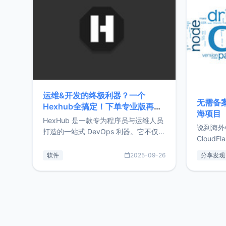
前从事服
目，主要包括：Zu
转自由职
运维&开发的终极利器？一个
无需备案
Hexhub全搞定！下单专业版再赠
海项目
Zdir/OneNav授权
HexHub 是一款专为程序员与运维人员
说到海外
打造的一站式 DevOps 利器。它不仅支
CloudF
持连接 SSH 服务器，还集成了 Docker
套餐，且
与常见数据库管理功能。这意味着，在
软件
2025-09-26
分享发现
防护，已
开发过程中您无需在多个软件间频繁切
首选，那既
换，仅凭 HexHub 即可同时搞定运维与
了，为啥
数据库操作。Hexhub功能特点支持连
不得不提C
接SSH支持跨平台：m
非常不爽