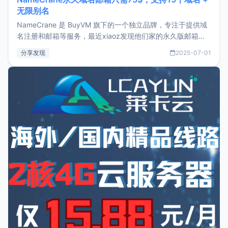
无限别名
NameCrane 是 BuyVM 旗下的一个独立品牌，专注于提供域
名注册和邮箱等服务，最近xiaoz发现他们家的永久版邮箱服
务只要75美元，价格方面比较有优势。如果你正需要一个靠谱
分享发现
2025-07-01
又实惠的域名邮箱，不妨尝试一下 NameCrane。注册
NameCraneNameCrane不支持直接注册，必须要购买