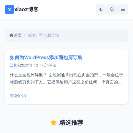
x
xiaoz博客
首页
标签: 面包屑导航
如何为WordPress添加面包屑导航
其它
2013-12-17
1评论
什么是面包屑导航？ 面包屑通常出现在页面顶部，一般会位于
标题或页头的下方。它提供给用户返回之前任何一个页面的链
接（这些链接也是能到达当前页面的路径），在层级架构中通
常是这个页面的父级页面。 也可以这样理解，面包屑提供给用
阅读全文
户回溯到网站首页或入口页面的一条快速路径，它们绝大部分
看起来就像这样：首页→分
精选推荐