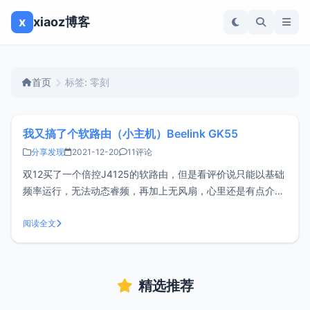
x
xiaoz博客
首页
标签: 零刻
我又搞了个软路由（小主机）Beelink GK55
分享发现
2021-12-20
11评论
双12买了一个倍控J4125的软路由，但是看评价说只能以基础
频率运行，无法动态睿频，再加上无风扇，心里还是有点介意
（实际情况我不清楚），于是还没到手就退了。生产软路由的
厂家很少，都是一些小厂家在搞，很多产品可能还没经过3C
阅读全文
认证，质量参差不齐，让人着实不放心。软路由水还是比较深
的，就拿J4125这款C
精选推荐