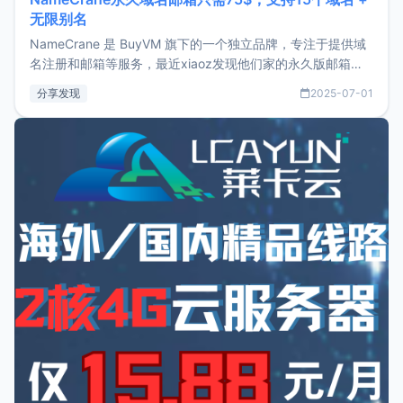
无限别名
NameCrane 是 BuyVM 旗下的一个独立品牌，专注于提供域
名注册和邮箱等服务，最近xiaoz发现他们家的永久版邮箱服
务只要75美元，价格方面比较有优势。如果你正需要一个靠谱
分享发现
2025-07-01
又实惠的域名邮箱，不妨尝试一下 NameCrane。注册
NameCraneNameCrane不支持直接注册，必须要购买