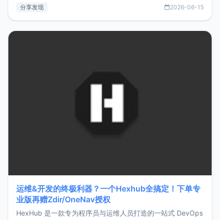
部署、随处访问。同时，它还支持搭配浏览器扩展（插件）使
分享发现
2026-06-15
用，让管理更高效。ZMark官网地址：
https://www.zmark.app/主要特点轻量级： 使用Bun +
Hono.js
运维&开发的终极利器？一个Hexhub全搞定！下单专
业版再赠Zdir/OneNav授权
HexHub 是一款专为程序员与运维人员打造的一站式 DevOps