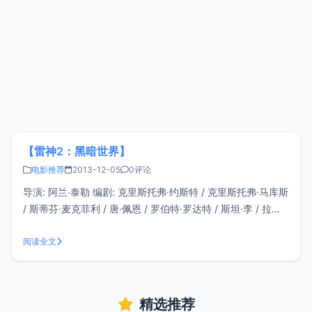
【雷神2：黑暗世界】
电影推荐
2013-12-05
0评论
导演: 阿兰·泰勒 编剧: 克里斯托弗·约斯特 / 克里斯托弗·马库斯
/ 斯蒂芬·麦克菲利 / 唐·佩恩 / 罗伯特·罗达特 / 斯坦·李 / 拉里·
利伯 / 杰克·科比 主演: 克里斯·海姆斯沃斯 / 汤姆·希德勒斯顿 /
娜塔莉·波特曼 / 斯特兰·斯卡斯加德 / 伊德瑞斯·艾尔巴 / 克里
阅读全文
斯
精选推荐