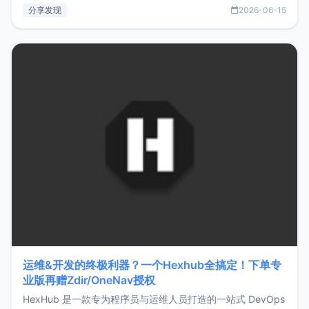
部署、随处访问。同时，它还支持搭配浏览器扩展（插件）使
分享发现
2026-06-15
用，让管理更高效。ZMark官网地址：
https://www.zmark.app/主要特点轻量级： 使用Bun +
Hono.js
运维&开发的终极利器？一个Hexhub全搞定！下单专
业版再赠Zdir/OneNav授权
HexHub 是一款专为程序员与运维人员打造的一站式 DevOps