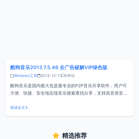
酷狗音乐2013 7.5.46 去广告破解VIP绿色版
Windows工具
2013-12-11
0评论
酷狗音乐是国内最大也是最专业的P2P音乐共享软件，用户可
方便、快捷、安全地实现音乐搜索查找分享，支持高音质音乐
文件共享下载。酷狗音乐2013 7.5.46 VIP去广告绿色版，由
zd423修改分享，不带广告、弹窗干扰 ，普通用户登陆为VIP
阅读全文
会员，可以享受VIP加速试听下载，不登陆就可以试听下载无
损音
精选推荐