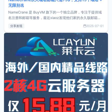
无限别名
NameCrane 是 BuyVM 旗下的一个独立品牌，专注于提供域
名注册和邮箱等服务，最近xiaoz发现他们家的永久版邮箱服
务只要75美元，价格方面比较有优势。如果你正需要一个靠谱
分享发现
2025-07-01
又实惠的域名邮箱，不妨尝试一下 NameCrane。注册
NameCraneNameCrane不支持直接注册，必须要购买