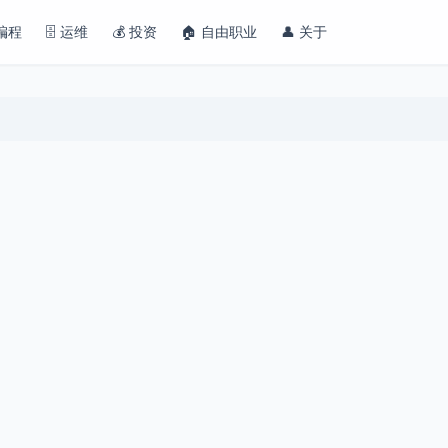
 编程
🗄️ 运维
💰 投资
🏠 自由职业
👤 关于