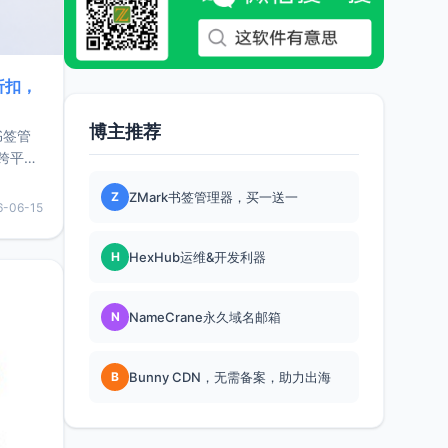
折扣，
博主推荐
书签管
跨平
难题，
Z
ZMark书签管理器，买一送一
，它还
6-06-15
用，让
H
HexHub运维&开发利器
要特点轻
N
NameCrane永久域名邮箱
B
Bunny CDN，无需备案，助力出海