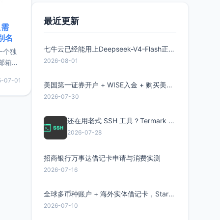
最近更新
只需
限别名
七牛云已经能用上Deepseek-V4-Flash正式版了，点此领取300万Token
的一个独
2026-08-01
邮箱等
永久版
5-07-01
面比较有
美国第一证券开户 + WISE入金 + 购买美股全流程分享
实惠的
2026-07-30
还在用老式 SSH 工具？Termark 新一代跨平台智能SSH客户端了解一下
持直接注
2026-07-28
招商银行万事达借记卡申请与消费实测
2026-07-16
全球多币种账户 + 海外实体借记卡，Starryblu开户教程与注意事项
2026-07-10