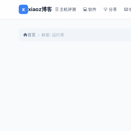
x
xiaoz博客
🗄️ 主机评测
💻 软件
💡 分享
⌨️
首页
标签: 运行库