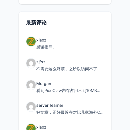
最新评论
xiaoz
感谢指导。
zjfsz
不需要这么麻烦，之所以访问不了，是由于非对称路由的问题，在爱快主路由添加一条静态路由192.168.
Morgan
看到PicoClaw内存占用不到10MB这个数据真的很惊喜，确实很适合我这种想用旧设备折腾AI的小白
server_learner
好文章，正好最近在对比几家海外CDN。文中提到CF免费版不支持自定义回源端口和HOST这个痛点太真实
xiaoz