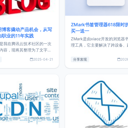
ZMark书签管理器618限时
用博客撬动产品机会，从写
买一送一
由职业的11年实践
ZMark是由xiaoz开发的浏览器
是我在腾讯云技术社区的一次
理工具，它主要解决了跨设备、
内容，现将其整理为了文字
台、跨浏览器的书签同步与访问
了写博客11年来的经历，以及
做到一处部署、随处访问。同时
2025-04-21
分享发现
202
过渡到做产品和走向自由职业
支持搭配浏览器扩展（插件）使
故事。文中还首次公开了我的
管理更高效。ZMark官网地址：
ImgURL的真实数据和产品现
https://www.zmark.app/主
介绍大家好，我是xiaoz，以
量级： 使用Bun + Hono.js
务器运维相关工作，现在已经
业3年，目前