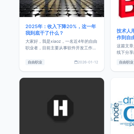
2025年：收入下降20%，这一年
技术人
我到底干了什么？
作到自
大家好，我是xiaoz，一名近4年的自由
这篇文章
职业者，目前主要从事软件开发工作。
线下分享
这篇文章将对我的2025年做一个简单
版，分享
的总结，内容主要包括：工作、学习、
自由职业
2026-01-12
自由职业
通过博客
以及投资。这一年虽然整体收入下降
的一个小
20%，但却过得很充实，2026年不求
首个产品
突破，但求保持。关于工作新增项目：
状。自我
2025年新增了一些非商业的开源项
前从事服
目，主要包括：Zu
转自由职