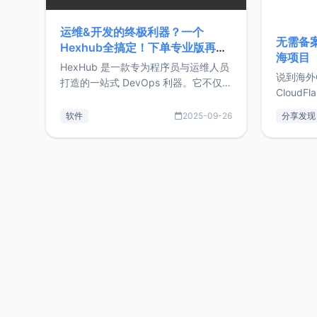
运维&开发的终极利器？一个
无需备案
Hexhub全搞定！下单专业版再赠
海项目
Zdir/OneNav授权
HexHub 是一款专为程序员与运维人员
说到海外
打造的一站式 DevOps 利器。它不仅支
CloudF
持连接 SSH 服务器，还集成了 Docker
套餐，且
与常见数据库管理功能。这意味着，在
软件
2025-09-26
分享发现
防护，已
开发过程中您无需在多个软件间频繁切
首选，那既
换，仅凭 HexHub 即可同时搞定运维与
了，为啥
数据库操作。Hexhub功能特点支持连
不得不提C
接SSH支持跨平台：m
非常不爽