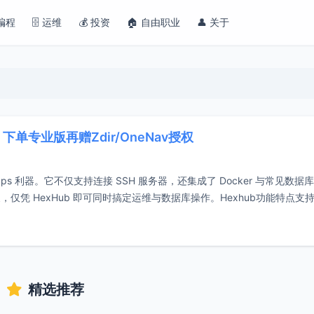
 编程
🗄️ 运维
💰 投资
🏠 自由职业
👤 关于
单专业版再赠Zdir/OneNav授权
ps 利器。它不仅支持连接 SSH 服务器，还集成了 Docker 与常见数据
凭 HexHub 即可同时搞定运维与数据库操作。Hexhub功能特点支
精选推荐