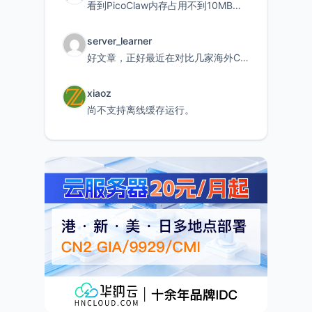
看到PicoClaw内存占用不到10MB这个数据真的很惊喜，确实很适合我这种想用旧设备折腾AI的小白
server_learner
好文章，正好最近在对比几家海外CDN。文中提到CF免费版不支持自定义回源端口和HOST这个痛点太真实
xiaoz
尚不支持离线缓存运行。