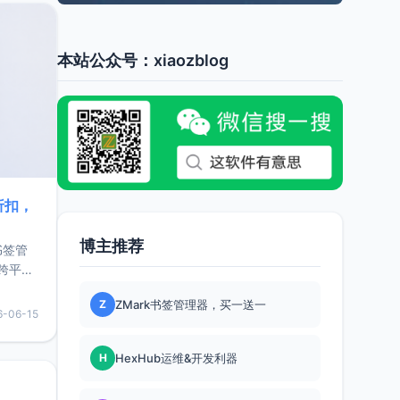
本站公众号：xiaozblog
折扣，
博主推荐
书签管
跨平
难题，
Z
ZMark书签管理器，买一送一
，它还
6-06-15
用，让
H
HexHub运维&开发利器
要特点轻