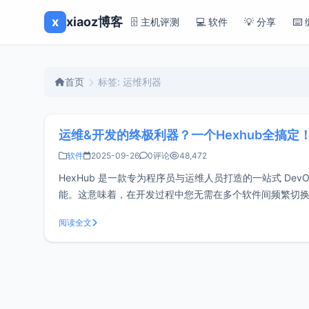
x
xiaoz博客
🗄️ 主机评测
💻 软件
💡 分享
⌨️
首页
标签: 运维利器
运维&开发的终极利器？一个Hexhub全搞定！下
软件
2025-09-26
0评论
48,472
HexHub 是一款专为程序员与运维人员打造的一站式 DevO
能。这意味着，在开发过程中您无需在多个软件间频繁切换，仅
SSH支持跨平台：m
阅读全文