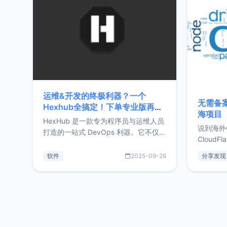
前从事服
目，主要包括：Zu
转自由职
运维&开发的终极利器？一个
无需备案
Hexhub全搞定！下单专业版再赠
海项目
Zdir/OneNav授权
HexHub 是一款专为程序员与运维人员
说到海外
打造的一站式 DevOps 利器。它不仅支
CloudF
持连接 SSH 服务器，还集成了 Docker
套餐，且
与常见数据库管理功能。这意味着，在
软件
2025-09-26
分享发现
防护，已
开发过程中您无需在多个软件间频繁切
首选，那既
换，仅凭 HexHub 即可同时搞定运维与
了，为啥
数据库操作。Hexhub功能特点支持连
不得不提C
接SSH支持跨平台：m
非常不爽