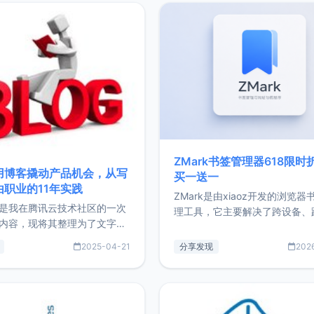
ZMark书签管理器618限时
用博客撬动产品机会，从写
买一送一
由职业的11年实践
ZMark是由xiaoz开发的浏览器
是我在腾讯云技术社区的一次
理工具，它主要解决了跨设备、
内容，现将其整理为了文字
台、跨浏览器的书签同步与访问
了写博客11年来的经历，以及
做到一处部署、随处访问。同时
2025-04-21
分享发现
202
过渡到做产品和走向自由职业
支持搭配浏览器扩展（插件）使
故事。文中还首次公开了我的
管理更高效。ZMark官网地址：
ImgURL的真实数据和产品现
https://www.zmark.app/主
介绍大家好，我是xiaoz，以
量级： 使用Bun + Hono.js