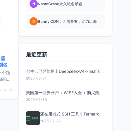
N
NameCrane永久域名邮箱
B
Bunny CDN，无需备案，助力出海
最近更新
只需
限别名
七牛云已经能用上Deepseek-V4-Flash正式版了，点此领取300万Token
的一个独
2026-08-01
邮箱等
永久版
5-07-01
面比较有
美国第一证券开户 + WISE入金 + 购买美股全流程分享
实惠的
2026-07-30
还在用老式 SSH 工具？Termark 新一代跨平台智能SSH客户端了解一下
持直接注
2026-07-28