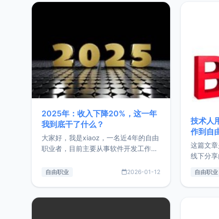
2025年：收入下降20%，这一年
技术人
我到底干了什么？
作到自
大家好，我是xiaoz，一名近4年的自由
这篇文章
职业者，目前主要从事软件开发工作。
线下分享
这篇文章将对我的2025年做一个简单
版，分享
的总结，内容主要包括：工作、学习、
自由职业
2026-01-12
自由职业
通过博客
以及投资。这一年虽然整体收入下降
的一个小
20%，但却过得很充实，2026年不求
首个产品
突破，但求保持。关于工作新增项目：
状。自我
2025年新增了一些非商业的开源项