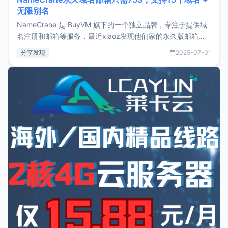
无限别名
NameCrane 是 BuyVM 旗下的一个独立品牌，专注于提供域
名注册和邮箱等服务，最近xiaoz发现他们家的永久版邮箱服
务只要75美元，价格方面比较有优势。如果你正需要一个靠谱
分享发现
2025-07-01
又实惠的域名邮箱，不妨尝试一下 NameCrane。注册
NameCraneNameCrane不支持直接注册，必须要购买