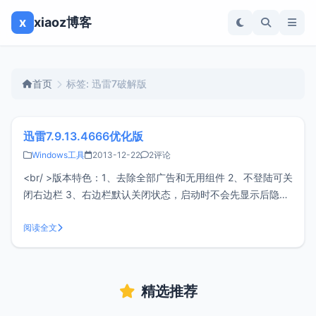
x
xiaoz博客
首页
标签: 迅雷7破解版
迅雷7.9.13.4666优化版
Windows工具
2013-12-22
2评论
<br/ >版本特色：1、去除全部广告和无用组件 2、不登陆可关
闭右边栏 3、右边栏默认关闭状态，启动时不会先显示后隐藏
3、去掉搜索条，配置中可选择开启 4、去掉自动换肤按钮，
配置中可开启 5、Win7/Win8/Vista可以装在C盘（系统盘）使
阅读全文
用 6、领取过8g空间的非会员可使用离
精选推荐