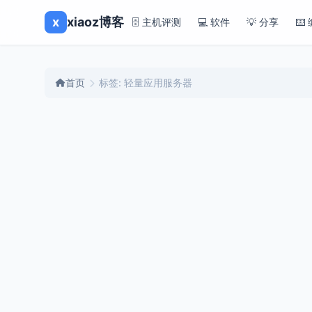
x
xiaoz博客
🗄️ 主机评测
💻 软件
💡 分享
⌨️
首页
标签: 轻量应用服务器