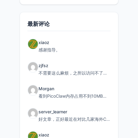
最新评论
xiaoz
感谢指导。
zjfsz
不需要这么麻烦，之所以访问不了，是由于非对称路由的问题，在爱快主路由添加一条静态路由192.168.
Morgan
看到PicoClaw内存占用不到10MB这个数据真的很惊喜，确实很适合我这种想用旧设备折腾AI的小白
server_learner
好文章，正好最近在对比几家海外CDN。文中提到CF免费版不支持自定义回源端口和HOST这个痛点太真实
xiaoz