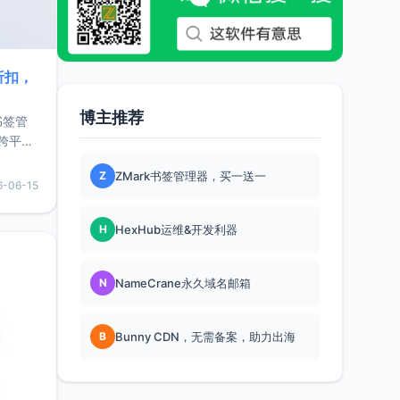
折扣，
博主推荐
书签管
跨平
难题，
Z
ZMark书签管理器，买一送一
，它还
6-06-15
用，让
H
HexHub运维&开发利器
要特点轻
N
NameCrane永久域名邮箱
B
Bunny CDN，无需备案，助力出海