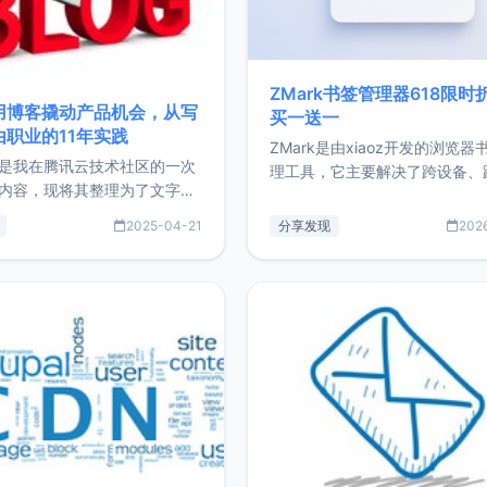
ZMark书签管理器618限时
用博客撬动产品机会，从写
买一送一
由职业的11年实践
ZMark是由xiaoz开发的浏览器
是我在腾讯云技术社区的一次
理工具，它主要解决了跨设备、
内容，现将其整理为了文字
台、跨浏览器的书签同步与访问
了写博客11年来的经历，以及
做到一处部署、随处访问。同时
2025-04-21
分享发现
202
过渡到做产品和走向自由职业
支持搭配浏览器扩展（插件）使
故事。文中还首次公开了我的
管理更高效。ZMark官网地址：
ImgURL的真实数据和产品现
https://www.zmark.app/主
介绍大家好，我是xiaoz，以
量级： 使用Bun + Hono.js
务器运维相关工作，现在已经
业3年，目前