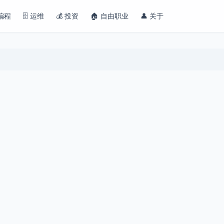
 编程
🗄️ 运维
💰 投资
🏠 自由职业
👤 关于