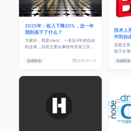
2025年：收入下降20%，这一年
技术人
我到底干了什么？
作到自
大家好，我是xiaoz，一名近4年的自由
这篇文章
职业者，目前主要从事软件开发工作。
线下分享
这篇文章将对我的2025年做一个简单
版，分享
的总结，内容主要包括：工作、学习、
自由职业
2026-01-12
自由职业
通过博客
以及投资。这一年虽然整体收入下降
的一个小
20%，但却过得很充实，2026年不求
首个产品
突破，但求保持。关于工作新增项目：
状。自我
2025年新增了一些非商业的开源项
前从事服
目，主要包括：Zu
转自由职