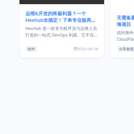
运维&开发的终极利器？一个
无需备案
Hexhub全搞定！下单专业版再赠
海项目
Zdir/OneNav授权
HexHub 是一款专为程序员与运维人员
说到海外
打造的一站式 DevOps 利器。它不仅支
CloudF
持连接 SSH 服务器，还集成了 Docker
套餐，且
与常见数据库管理功能。这意味着，在
软件
2025-09-26
分享发现
防护，已
开发过程中您无需在多个软件间频繁切
首选，那既
换，仅凭 HexHub 即可同时搞定运维与
了，为啥
数据库操作。Hexhub功能特点支持连
不得不提C
接SSH支持跨平台：m
非常不爽