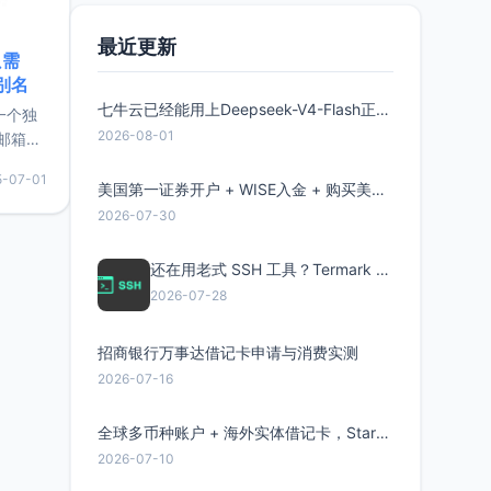
最近更新
只需
限别名
七牛云已经能用上Deepseek-V4-Flash正式版了，点此领取300万Token
的一个独
2026-08-01
邮箱等
永久版
5-07-01
面比较有
美国第一证券开户 + WISE入金 + 购买美股全流程分享
实惠的
2026-07-30
还在用老式 SSH 工具？Termark 新一代跨平台智能SSH客户端了解一下
持直接注
2026-07-28
招商银行万事达借记卡申请与消费实测
2026-07-16
全球多币种账户 + 海外实体借记卡，Starryblu开户教程与注意事项
2026-07-10