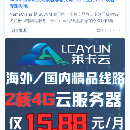
无限别名
NameCrane 是 BuyVM 旗下的一个独立品牌，专注于提供域
名注册和邮箱等服务，最近xiaoz发现他们家的永久版邮箱服
务只要75美元，价格方面比较有优势。如果你正需要一个靠谱
分享发现
2025-07-01
又实惠的域名邮箱，不妨尝试一下 NameCrane。注册
NameCraneNameCrane不支持直接注册，必须要购买