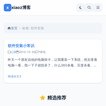
x
xiaoz博客
首页
标签: 软件安装
软件安装小常识
心得
2013-12-30
7评论
昨天一个朋友说他的电脑很卡，让我重装一下系统，然后拿着
电脑一看，我一下子就惊呆了，什么360杀毒、百度杀毒、诺
顿等杀毒等软件，这样能不卡么？而且2G的小内存开机直接占
用近90%。额......尤其是一些国产软件捆绑各种插件、弹窗、
阅读全文
广告等行为简直不忍直视。<br/ > 1、常用软件可以装在
精选推荐