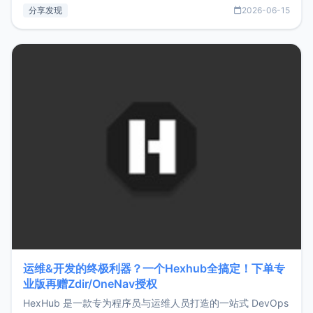
部署、随处访问。同时，它还支持搭配浏览器扩展（插件）使
分享发现
2026-06-15
用，让管理更高效。ZMark官网地址：
https://www.zmark.app/主要特点轻量级： 使用Bun +
Hono.js
运维&开发的终极利器？一个Hexhub全搞定！下单专
业版再赠Zdir/OneNav授权
HexHub 是一款专为程序员与运维人员打造的一站式 DevOps