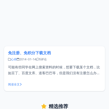
免注册、免积分下载文档
心得
2014-01-14
5评论
可能有些同学在网上搜索资料的时候，想要下载某个文档，比
如豆丁、百度文库、道客巴巴等，但是我们没有注册怎么办？
注册了但是积分又不够怎么办？小z才不久在网上看到了一个
实用的小方法，和大家分享一下。小z以豆丁网为列，其它应
阅读全文
该差不多，假设你需要下载的文档链接为：
http://www.docin.com/p-
精选推荐