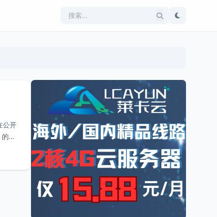
在公开
）的