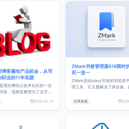
ZMark书签管理器618限时
用博客撬动产品机会，从写
买一送一
由职业的11年实践
ZMark是由xiaoz开发的浏览器
是我在腾讯云技术社区的一次
理工具，它主要解决了跨设备、
内容，现将其整理为了文字
台、跨浏览器的书签同步与访问
了写博客11年来的经历，以及
做到一处部署、随处访问。同时
2025-04-21
分享发现
202
过渡到做产品和走向自由职业
支持搭配浏览器扩展（插件）使
故事。文中还首次公开了我的
管理更高效。ZMark官网地址：
ImgURL的真实数据和产品现
https://www.zmark.app/主
介绍大家好，我是xiaoz，以
量级： 使用Bun + Hono.js