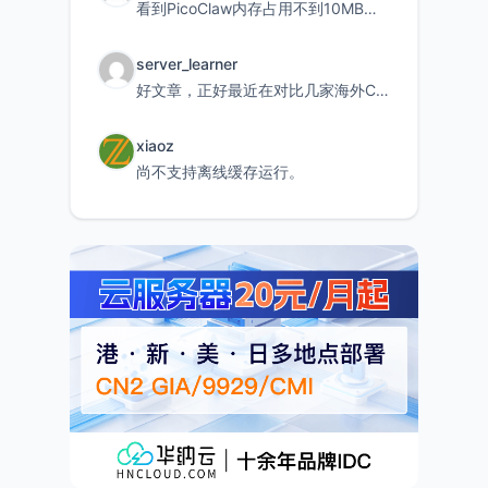
看到PicoClaw内存占用不到10MB这个数据真的很惊喜，确实很适合我这种想用旧设备折腾AI的小白
server_learner
好文章，正好最近在对比几家海外CDN。文中提到CF免费版不支持自定义回源端口和HOST这个痛点太真实
xiaoz
尚不支持离线缓存运行。