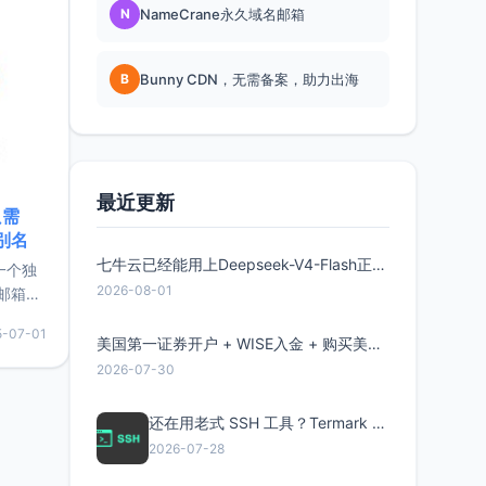
N
NameCrane永久域名邮箱
B
Bunny CDN，无需备案，助力出海
最近更新
只需
限别名
七牛云已经能用上Deepseek-V4-Flash正式版了，点此领取300万Token
的一个独
2026-08-01
邮箱等
永久版
5-07-01
面比较有
美国第一证券开户 + WISE入金 + 购买美股全流程分享
实惠的
2026-07-30
还在用老式 SSH 工具？Termark 新一代跨平台智能SSH客户端了解一下
持直接注
2026-07-28