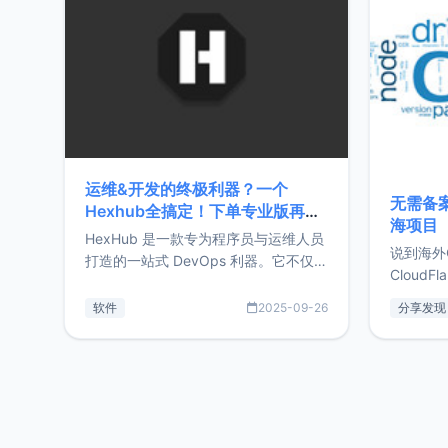
前从事服
目，主要包括：Zu
转自由职
运维&开发的终极利器？一个
无需备案
Hexhub全搞定！下单专业版再赠
海项目
Zdir/OneNav授权
HexHub 是一款专为程序员与运维人员
说到海外
打造的一站式 DevOps 利器。它不仅支
CloudF
持连接 SSH 服务器，还集成了 Docker
套餐，且
与常见数据库管理功能。这意味着，在
软件
2025-09-26
分享发现
防护，已
开发过程中您无需在多个软件间频繁切
首选，那既
换，仅凭 HexHub 即可同时搞定运维与
了，为啥
数据库操作。Hexhub功能特点支持连
不得不提C
接SSH支持跨平台：m
非常不爽