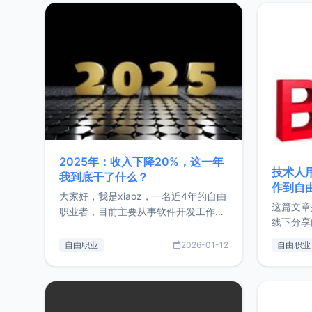
2025年：收入下降20%，这一年
技术人
我到底干了什么？
作到自
大家好，我是xiaoz，一名近4年的自由
这篇文章
职业者，目前主要从事软件开发工作。
线下分享
这篇文章将对我的2025年做一个简单
版，分享
的总结，内容主要包括：工作、学习、
自由职业
2026-01-12
自由职业
通过博客
以及投资。这一年虽然整体收入下降
的一个小
20%，但却过得很充实，2026年不求
首个产品
突破，但求保持。关于工作新增项目：
状。自我
2025年新增了一些非商业的开源项