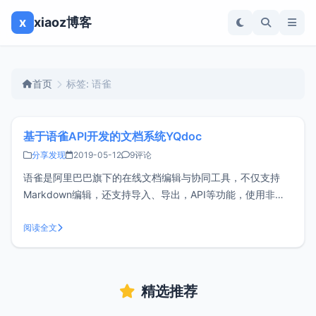
x
xiaoz博客
首页
标签: 语雀
基于语雀API开发的文档系统YQdoc
分享发现
2019-05-12
9评论
语雀是阿里巴巴旗下的在线文档编辑与协同工具，不仅支持
Markdown编辑，还支持导入、导出，API等功能，使用非常
方便。xiaoz基于语雀API还开发了YQdoc文档系统，YQdoc
使用PHP开发，代码完全开源。使用YQdoc有哪些好处？可以
阅读全文
部署在自己的服务器，通过自己的域名访问，利于网站SEO无
语
精选推荐