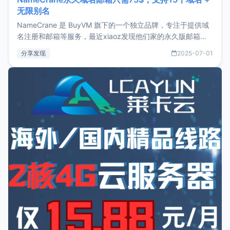
无限别名
NameCrane 是 BuyVM 旗下的一个独立品牌，专注于提供域
名注册和邮箱等服务，最近xiaoz发现他们家的永久版邮箱服
务只要75美元，价格方面比较有优势。如果你正需要一个靠谱
分享发现
2025-07-01
又实惠的域名邮箱，不妨尝试一下 NameCrane。注册
NameCraneNameCrane不支持直接注册，必须要购买