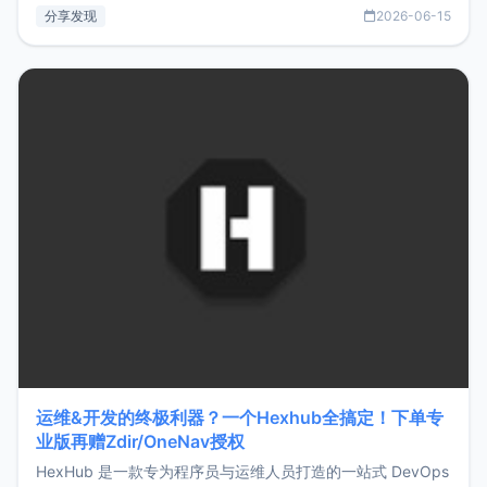
部署、随处访问。同时，它还支持搭配浏览器扩展（插件）使
分享发现
2026-06-15
用，让管理更高效。ZMark官网地址：
https://www.zmark.app/主要特点轻量级： 使用Bun +
Hono.js
运维&开发的终极利器？一个Hexhub全搞定！下单专
业版再赠Zdir/OneNav授权
HexHub 是一款专为程序员与运维人员打造的一站式 DevOps