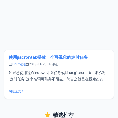
使用jiacrontab搭建一个可视化的定时任务
Linux运维
2018-11-20
7评论
如果您使用过Windows计划任务或Linux的crontab，那么对
“定时任务”这个名词可能并不陌生。简言之就是在设定好的时
间去执行一个任务或者根据条件循环的执行一个或多个任务。
Linux下的crontab需要通过命令行操作，有了jiacrontab就可
阅读全文
以通过WEB界面来创建计划任务，比直接使用c
精选推荐