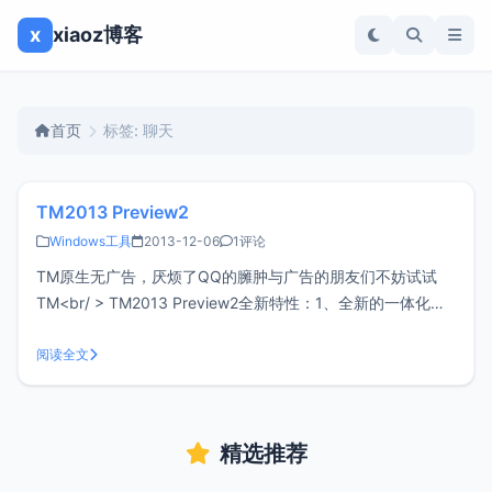
x
xiaoz博客
首页
标签: 聊天
TM2013 Preview2
Windows工具
2013-12-06
1评论
TM原生无广告，厌烦了QQ的臃肿与广告的朋友们不妨试试
TM<br/ > TM2013 Preview2全新特性：1、全新的一体化集
成式窗口，最近会话自动集成在窗口左侧 , 与右侧会话窗口整
合沟通 、 办公更轻松 2、气泡式会话消息，聊天界面更清爽
阅读全文
、美观 3、右侧会话区域可收起，不聊天时
精选推荐