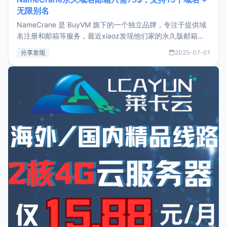
无限别名
NameCrane 是 BuyVM 旗下的一个独立品牌，专注于提供域
名注册和邮箱等服务，最近xiaoz发现他们家的永久版邮箱服
务只要75美元，价格方面比较有优势。如果你正需要一个靠谱
分享发现
2025-07-01
又实惠的域名邮箱，不妨尝试一下 NameCrane。注册
NameCraneNameCrane不支持直接注册，必须要购买