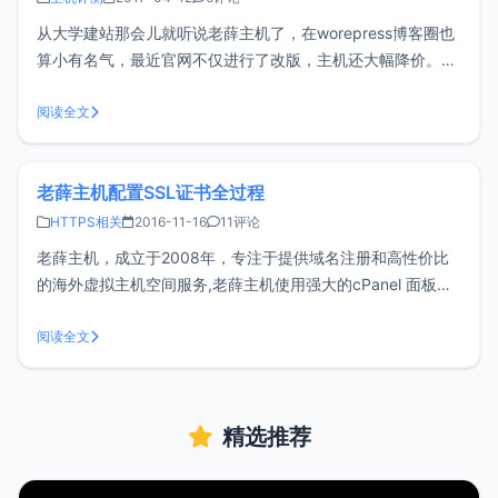
从大学建站那会儿就听说老薛主机了，在worepress博客圈也
算小有名气，最近官网不仅进行了改版，主机还大幅降价。限
制条件 虚拟主机产品需要选择年付才可以参加 6折名额只有前
100名顺便一提，老薛主机使用的强大的cPanel面板，是可以
阅读全文
部署SSL的，具体请看《老薛主机配置SSL证书全过程
老薛主机配置SSL证书全过程
HTTPS相关
2016-11-16
11评论
老薛主机，成立于2008年，专注于提供域名注册和高性价比
的海外虚拟主机空间服务,老薛主机使用强大的cPanel 面板。
随着互联网的高速发展，以及用户对安全的重视，给网站使用
HTTPS已经是一种趋势，国内IDC提供的虚拟主机大多都不支
阅读全文
持配置SSL证书，但是老薛主机支持。一、主机购买（广告）
喜欢折腾的用
精选推荐