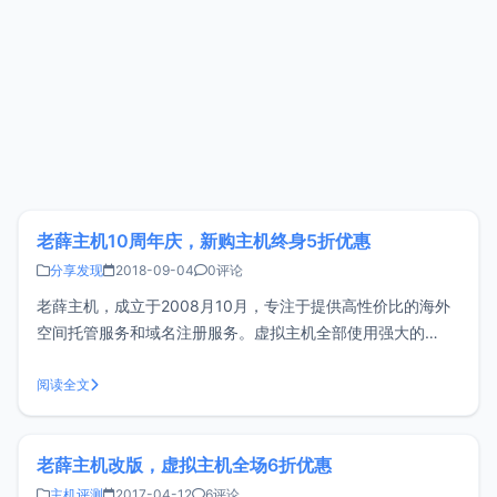
老薛主机10周年庆，新购主机终身5折优惠
分享发现
2018-09-04
0评论
老薛主机，成立于2008月10月，专注于提供高性价比的海外
空间托管服务和域名注册服务。虚拟主机全部使用强大的
Cpanel面板，同时支持SSL证书部署服务，不想折腾的可以可
以试试。这次应该是老薛主机成立以来最给力的活动，所有新
阅读全文
老用户都有红包领取（无门槛，可直接用于抵扣），此次不论
是新购、续费还是充值均
老薛主机改版，虚拟主机全场6折优惠
主机评测
2017-04-12
6评论