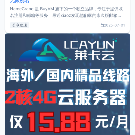
无限别名
NameCrane 是 BuyVM 旗下的一个独立品牌，专注于提供域
名注册和邮箱等服务，最近xiaoz发现他们家的永久版邮箱服
务只要75美元，价格方面比较有优势。如果你正需要一个靠谱
分享发现
2025-07-01
又实惠的域名邮箱，不妨尝试一下 NameCrane。注册
NameCraneNameCrane不支持直接注册，必须要购买