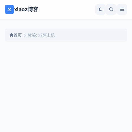
x
xiaoz博客
首页
标签: 老薛主机