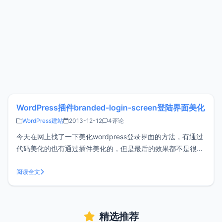
WordPress插件branded-login-screen登陆界面美化
WordPress建站
2013-12-12
4评论
今天在网上找了一下美化wordpress登录界面的方法，有通过
代码美化的也有通过插件美化的，但是最后的效果都不是很满
意，在网上找到用wploginpro这个插件来美化的，但是我想说
这个插件很久没有更新了，在官网都搜不到了。而且说明是支
阅读全文
持3.1和3.2但是现在官方中文版已经更新到3.7了，我试了一
下对
精选推荐