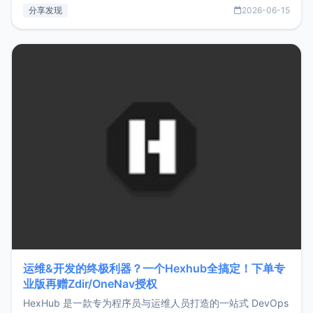
部署、随处访问。同时，它还支持搭配浏览器扩展（插件）使
分享发现
2026-06-15
用，让管理更高效。ZMark官网地址：
https://www.zmark.app/主要特点轻量级： 使用Bun +
Hono.js
运维&开发的终极利器？一个Hexhub全搞定！下单专
业版再赠Zdir/OneNav授权
HexHub 是一款专为程序员与运维人员打造的一站式 DevOps