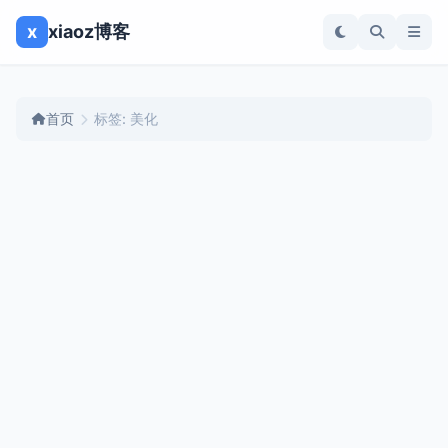
x
xiaoz博客
首页
标签: 美化