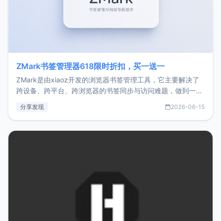
ZMark书签管理器618限时折扣，买一送一
ZMark是由xiaoz开发的浏览器书签管理工具，它主要解决了
跨设备、跨平台、跨浏览器的书签同步与访问难题，做到一处
部署、随处访问。同时，它还支持搭配浏览器扩展（插件）使
分享发现
2026-06-15
用，让管理更高效。ZMark官网地址：
https://www.zmark.app/主要特点轻量级： 使用Bun +
Hono.js