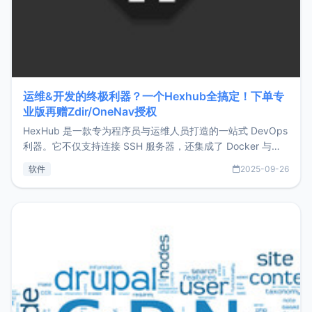
运维&开发的终极利器？一个Hexhub全搞定！下单专
业版再赠Zdir/OneNav授权
HexHub 是一款专为程序员与运维人员打造的一站式 DevOps
利器。它不仅支持连接 SSH 服务器，还集成了 Docker 与常
见数据库管理功能。这意味着，在开发过程中您无需在多个软
软件
2025-09-26
件间频繁切换，仅凭 HexHub 即可同时搞定运维与数据库操
作。Hexhub功能特点支持连接SSH支持跨平台：m