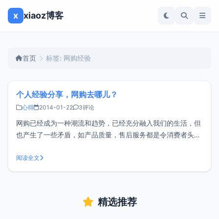
x
xiaoz博客
首页
标签: 网购经验
个人经验分享，网购去哪儿？
心得
2014-01-22
3评论
网购已经成为一种潮流和趋势，已经充分融入我们的生活，但
也产生了一些矛盾，如产品质量，售后服务都是令消费者头疼
的事。小z网购大概有4年的时间了，但也算不上什么网购达
人，今天和大家扯扯淡，谈谈我的看法，也欢迎各位吐槽。
阅读全文
<br/ >首先我们来了解一下电商的三大类：C2C：个人与个人
之间的电子商
精选推荐