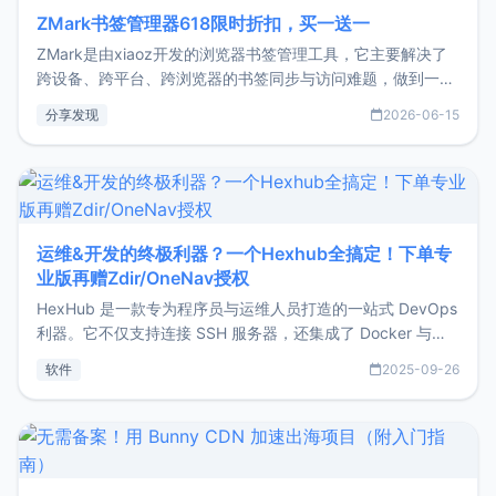
ZMark书签管理器618限时折扣，买一送一
ZMark是由xiaoz开发的浏览器书签管理工具，它主要解决了
跨设备、跨平台、跨浏览器的书签同步与访问难题，做到一处
部署、随处访问。同时，它还支持搭配浏览器扩展（插件）使
分享发现
2026-06-15
用，让管理更高效。ZMark官网地址：
https://www.zmark.app/主要特点轻量级： 使用Bun +
Hono.js
运维&开发的终极利器？一个Hexhub全搞定！下单专
业版再赠Zdir/OneNav授权
HexHub 是一款专为程序员与运维人员打造的一站式 DevOps
利器。它不仅支持连接 SSH 服务器，还集成了 Docker 与常
见数据库管理功能。这意味着，在开发过程中您无需在多个软
软件
2025-09-26
件间频繁切换，仅凭 HexHub 即可同时搞定运维与数据库操
作。Hexhub功能特点支持连接SSH支持跨平台：m