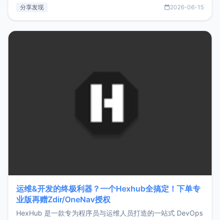
部署、随处访问。同时，它还支持搭配浏览器扩展（插件）使
分享发现
2026-06-15
用，让管理更高效。ZMark官网地址：
https://www.zmark.app/主要特点轻量级： 使用Bun +
Hono.js
运维&开发的终极利器？一个Hexhub全搞定！下单专
业版再赠Zdir/OneNav授权
HexHub 是一款专为程序员与运维人员打造的一站式 DevOps