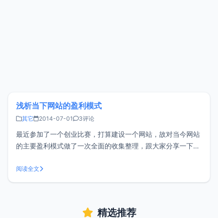
浅析当下网站的盈利模式
其它
2014-07-01
3评论
最近参加了一个创业比赛，打算建设一个网站，故对当今网站
的主要盈利模式做了一次全面的收集整理，跟大家分享一下。
网站盈利模式一：网络广告网络广告投放平台来利用网站上的
广告横幅、文本链接、多媒体的方法，在互联网刊登或发布广
阅读全文
告，通过网络传递到互联网用户。网络广告具有得天独厚的优
势，是实施现代营销媒体战略的重
精选推荐