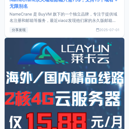
无限别名
NameCrane 是 BuyVM 旗下的一个独立品牌，专注于提供域
名注册和邮箱等服务，最近xiaoz发现他们家的永久版邮箱服
务只要75美元，价格方面比较有优势。如果你正需要一个靠谱
分享发现
2025-07-01
又实惠的域名邮箱，不妨尝试一下 NameCrane。注册
NameCraneNameCrane不支持直接注册，必须要购买