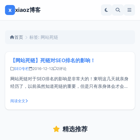
x
xiaoz博客
首页
标签: 网站死链
【网站死链】死链对SEO排名的影响！
SEO专栏
2016-12-12
2评论
网站死链对于SEO排名的影响是非常大的！東明这几天就亲身
经历了，以前虽然知道死链的重要，但是只有亲身体会才会知
道那种心碎的感觉，下面就配合最近的实例感受，给大家普及
下死链对网站排名的影响力度！死链形式这里首先说一下死链
阅读全文
的形式，死链有两种形式：协议死链和内容死链。协议死链：
页面的TCP协议状态/HTT
精选推荐