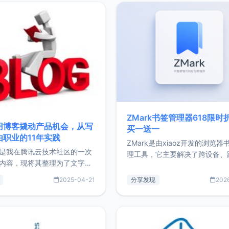
ZMark书签管理器618限时
用博客撬动产品机会，从写
买一送一
由职业的11年实践
ZMark是由xiaoz开发的浏览器
是我在腾讯云技术社区的一次
理工具，它主要解决了跨设备、
内容，现将其整理为了文字
台、跨浏览器的书签同步与访问
了写博客11年来的经历，以及
做到一处部署、随处访问。同时
2025-04-21
分享发现
202
过渡到做产品和走向自由职业
支持搭配浏览器扩展（插件）使
故事。文中还首次公开了我的
管理更高效。ZMark官网地址：
ImgURL的真实数据和产品现
https://www.zmark.app/主
介绍大家好，我是xiaoz，以
量级： 使用Bun + Hono.js