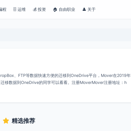
 编程
🗄️ 运维
💰 投资
🏠 自由职业
👤 关于
、DropBox、FTP等数据快速方便的迁移到OneDrive平台，Mover在2019年
据到OneDrive的同学可以看看。注册MoverMover注册地址：h
精选推荐