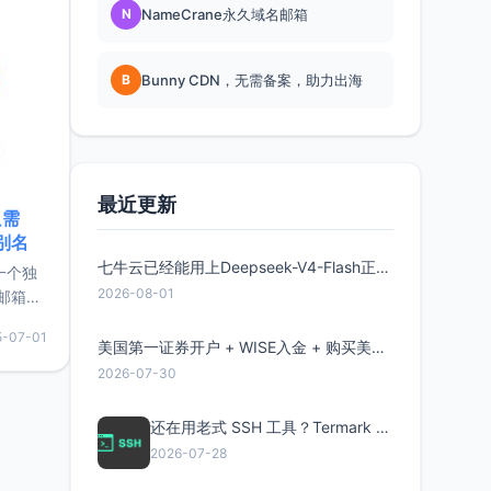
N
NameCrane永久域名邮箱
B
Bunny CDN，无需备案，助力出海
最近更新
只需
限别名
七牛云已经能用上Deepseek-V4-Flash正式版了，点此领取300万Token
的一个独
2026-08-01
邮箱等
永久版
5-07-01
面比较有
美国第一证券开户 + WISE入金 + 购买美股全流程分享
实惠的
2026-07-30
还在用老式 SSH 工具？Termark 新一代跨平台智能SSH客户端了解一下
持直接注
2026-07-28