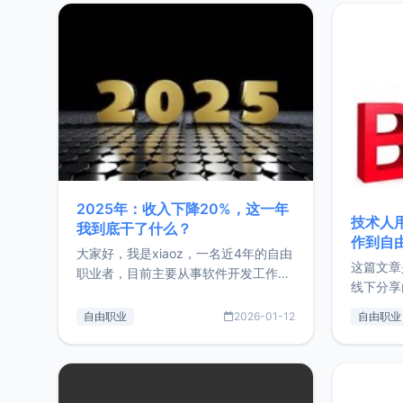
2025年：收入下降20%，这一年
技术人
我到底干了什么？
作到自
大家好，我是xiaoz，一名近4年的自由
这篇文章
职业者，目前主要从事软件开发工作。
线下分享
这篇文章将对我的2025年做一个简单
版，分享
的总结，内容主要包括：工作、学习、
自由职业
2026-01-12
自由职业
通过博客
以及投资。这一年虽然整体收入下降
的一个小
20%，但却过得很充实，2026年不求
首个产品
突破，但求保持。关于工作新增项目：
状。自我
2025年新增了一些非商业的开源项