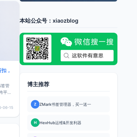
本站公众号：xiaozblog
折扣，
博主推荐
书签管
跨平
难题，
Z
ZMark书签管理器，买一送一
，它还
6-06-15
用，让
H
HexHub运维&开发利器
要特点轻