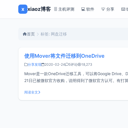
x
xiaoz博客
🗄️ 主机评测
💻 软件
💡 分享
⌨️
首页
标签: 网盘迁移
使用Mover将文件迁移到OneDrive
分享发现
2020-02-24
5评论
18,273
Mover是一款OneDrive迁移工具，可以将Google Drive
21日已被微软官方收购，说明得到了微软官方认可。有打算迁移数
阅读全文