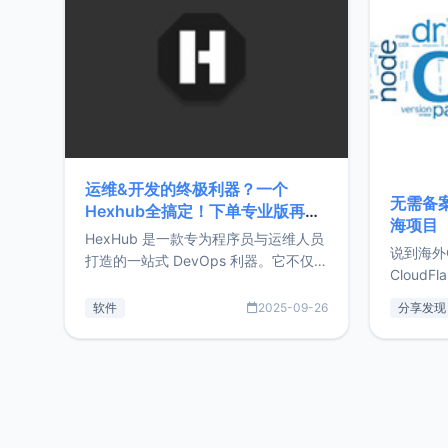
前从事服
目，主要包括：Zu
转自由职
运维&开发的终极利器？一个
无需备案
Hexhub全搞定！下单专业版再赠
海项目
Zdir/OneNav授权
HexHub 是一款专为程序员与运维人员
说到海外
打造的一站式 DevOps 利器。它不仅支
CloudF
持连接 SSH 服务器，还集成了 Docker
套餐，且
与常见数据库管理功能。这意味着，在
软件
2025-09-26
分享发现
防护，已
开发过程中您无需在多个软件间频繁切
首选，那既
换，仅凭 HexHub 即可同时搞定运维与
了，为啥
数据库操作。Hexhub功能特点支持连
不得不提C
接SSH支持跨平台：m
非常不爽