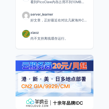
看到PicoClaw内存占用不到10MB这个数据真的很惊喜，确实很适合我这种想用旧设备折腾AI的小白
server_learner
好文章，正好最近在对比几家海外CDN。文中提到CF免费版不支持自定义回源端口和HOST这个痛点太真实
xiaoz
尚不支持离线缓存运行。