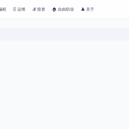
 编程
🗄️ 运维
💰 投资
🏠 自由职业
👤 关于