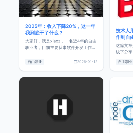
2025年：收入下降20%，这一年
技术人
我到底干了什么？
作到自
大家好，我是xiaoz，一名近4年的自由
这篇文章
职业者，目前主要从事软件开发工作。
线下分享
这篇文章将对我的2025年做一个简单
版，分享
的总结，内容主要包括：工作、学习、
自由职业
2026-01-12
自由职业
通过博客
以及投资。这一年虽然整体收入下降
的一个小
20%，但却过得很充实，2026年不求
首个产品
突破，但求保持。关于工作新增项目：
状。自我
2025年新增了一些非商业的开源项
前从事服
目，主要包括：Zu
转自由职