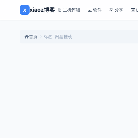
x
xiaoz博客
🗄️ 主机评测
💻 软件
💡 分享
⌨️
首页
标签: 网盘挂载