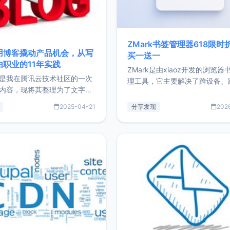
ZMark书签管理器618限时
用博客撬动产品机会，从写
买一送一
由职业的11年实践
ZMark是由xiaoz开发的浏览器
是我在腾讯云技术社区的一次
理工具，它主要解决了跨设备、
内容，现将其整理为了文字
台、跨浏览器的书签同步与访问
了写博客11年来的经历，以及
做到一处部署、随处访问。同时
2025-04-21
分享发现
202
过渡到做产品和走向自由职业
支持搭配浏览器扩展（插件）使
故事。文中还首次公开了我的
管理更高效。ZMark官网地址：
ImgURL的真实数据和产品现
https://www.zmark.app/主
介绍大家好，我是xiaoz，以
量级： 使用Bun + Hono.js
务器运维相关工作，现在已经
业3年，目前