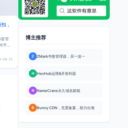
折扣，
博主推荐
书签管
跨平
难题，
Z
ZMark书签管理器，买一送一
，它还
6-06-15
用，让
H
HexHub运维&开发利器
要特点轻
N
NameCrane永久域名邮箱
B
Bunny CDN，无需备案，助力出海