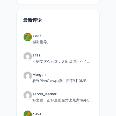
最新评论
xiaoz
感谢指导。
zjfsz
不需要这么麻烦，之所以访问不了，是由于非对称路由的问题，在爱快主路由添加一条静态路由192.168.
Morgan
看到PicoClaw内存占用不到10MB这个数据真的很惊喜，确实很适合我这种想用旧设备折腾AI的小白
server_learner
好文章，正好最近在对比几家海外CDN。文中提到CF免费版不支持自定义回源端口和HOST这个痛点太真实
xiaoz