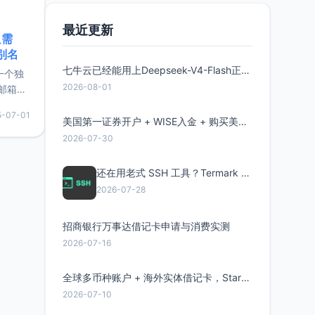
最近更新
只需
限别名
七牛云已经能用上Deepseek-V4-Flash正式版了，点此领取300万Token
的一个独
2026-08-01
邮箱等
永久版
5-07-01
面比较有
美国第一证券开户 + WISE入金 + 购买美股全流程分享
实惠的
2026-07-30
还在用老式 SSH 工具？Termark 新一代跨平台智能SSH客户端了解一下
持直接注
2026-07-28
招商银行万事达借记卡申请与消费实测
2026-07-16
全球多币种账户 + 海外实体借记卡，Starryblu开户教程与注意事项
2026-07-10