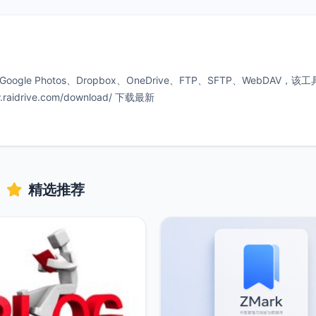
oogle Photos、Dropbox、OneDrive、FTP、SFTP、WebDAV，该
drive.com/download/ 下载最新
精选推荐