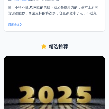
额，不得不说UC网盘的离线下载还是挺给力的，基本上所有
资源都能秒，而且支持的协议多，容量虽然小了点，不过免费
还是不错的。UC网盘想实现离线下载就必须使用UC浏览器进
入网盘才能新建任务，但是我们想秒一部电影总不能老是掏出
阅读全文
手机，然后再用PC端的下载工具吧，这样显然有些麻烦，不
过有了这个UC浏览器电脑版就
精选推荐