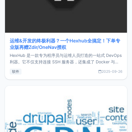
运维&开发的终极利器？一个Hexhub全搞定！下单专
业版再赠Zdir/OneNav授权
HexHub 是一款专为程序员与运维人员打造的一站式 DevOps
利器。它不仅支持连接 SSH 服务器，还集成了 Docker 与常
见数据库管理功能。这意味着，在开发过程中您无需在多个软
软件
2025-09-26
件间频繁切换，仅凭 HexHub 即可同时搞定运维与数据库操
作。Hexhub功能特点支持连接SSH支持跨平台：m