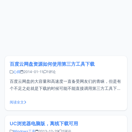
百度云网盘资源如何使用第三方工具下载
心得
2014-01-11
1评论
百度云网盘的大容量和高速度一直备受网友们的青睐，但是有
个不足之处就是下载的时候可能不能直接调用第三方工具下载
（比如迅雷、旋风等），小z和大家分享一个小技巧来解决这
个问题。一般情况下，普通下载会直接调用浏览器进行下载，
阅读全文
这里以Chrome浏览器为列，当然其它浏览器类似。<br/ >
1、调用
UC浏览器电脑版，离线下载可用
Windows工具
2013-12-29
2评论