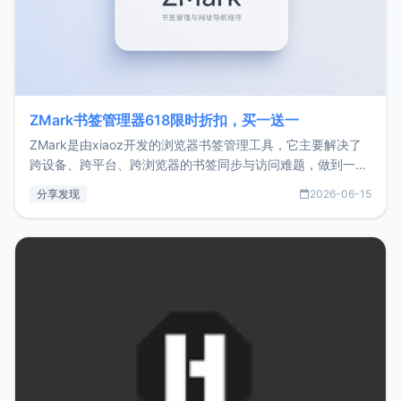
ZMark书签管理器618限时折扣，买一送一
ZMark是由xiaoz开发的浏览器书签管理工具，它主要解决了
跨设备、跨平台、跨浏览器的书签同步与访问难题，做到一处
部署、随处访问。同时，它还支持搭配浏览器扩展（插件）使
分享发现
2026-06-15
用，让管理更高效。ZMark官网地址：
https://www.zmark.app/主要特点轻量级： 使用Bun +
Hono.js