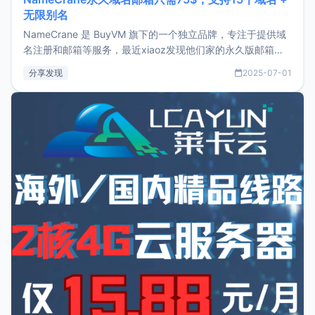
无限别名
NameCrane 是 BuyVM 旗下的一个独立品牌，专注于提供域
名注册和邮箱等服务，最近xiaoz发现他们家的永久版邮箱服
务只要75美元，价格方面比较有优势。如果你正需要一个靠谱
分享发现
2025-07-01
又实惠的域名邮箱，不妨尝试一下 NameCrane。注册
NameCraneNameCrane不支持直接注册，必须要购买