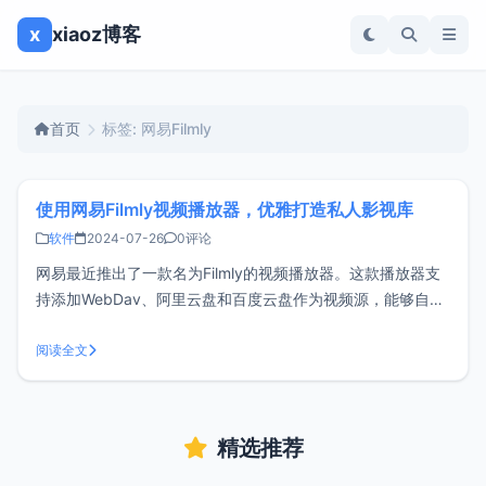
x
xiaoz博客
首页
标签: 网易Filmly
使用网易Filmly视频播放器，优雅打造私人影视库
软件
2024-07-26
0评论
网易最近推出了一款名为Filmly的视频播放器。这款播放器支
持添加WebDav、阿里云盘和百度云盘作为视频源，能够自动
刮削并以优雅的方式展示，极大地提升了界面的美观性和观影
体验。Filmly目前已经兼容iOS和Android系统，有兴趣的朋友
阅读全文
可以试试。功能特点支持添加WebDav、阿里云盘和百度云盘
精选推荐