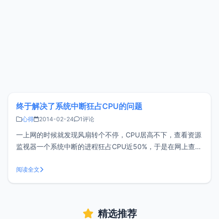
终于解决了系统中断狂占CPU的问题
心得
2014-02-24
1评论
一上网的时候就发现风扇转个不停，CPU居高不下，查看资源
监视器一个系统中断的进程狂占CPU近50%，于是在网上查找
解决办法，有网友说是因为电源计划导致冲突，然后我将电源
计划恢复默认后，问题依然存在。令小z有些头疼，试了很多
阅读全文
办法都没能解决，我将网线拔掉后发现系统中断进程不再占用
CPU，终于找到问题所在
精选推荐