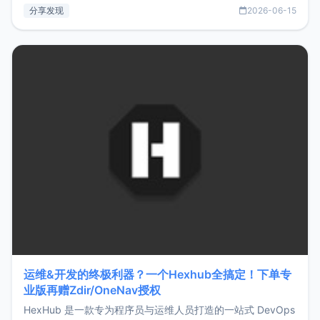
部署、随处访问。同时，它还支持搭配浏览器扩展（插件）使
分享发现
2026-06-15
用，让管理更高效。ZMark官网地址：
https://www.zmark.app/主要特点轻量级： 使用Bun +
Hono.js
运维&开发的终极利器？一个Hexhub全搞定！下单专
业版再赠Zdir/OneNav授权
HexHub 是一款专为程序员与运维人员打造的一站式 DevOps