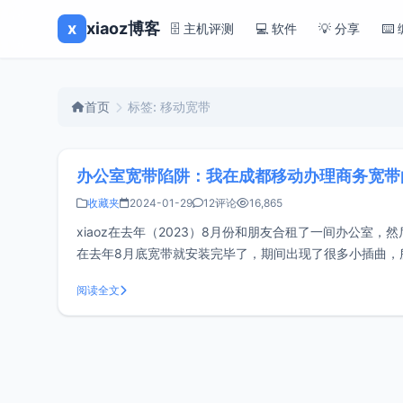
x
xiaoz博客
🗄️ 主机评测
💻 软件
💡 分享
⌨️
首页
标签: 移动宽带
办公室宽带陷阱：我在成都移动办理商务宽带
收藏夹
2024-01-29
12评论
16,865
xiaoz在去年（2023）8月份和朋友合租了一间办公
在去年8月底宽带就安装完毕了，期间出现了很多小插曲，
对比，发现移动商务宽带是三大运营商中价格最低的，
阅读全文