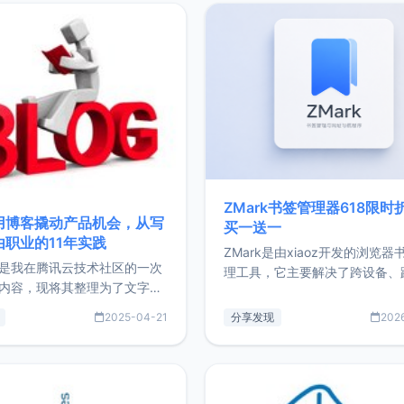
ZMark书签管理器618限时
用博客撬动产品机会，从写
买一送一
由职业的11年实践
ZMark是由xiaoz开发的浏览器
是我在腾讯云技术社区的一次
理工具，它主要解决了跨设备、
内容，现将其整理为了文字
台、跨浏览器的书签同步与访问
了写博客11年来的经历，以及
做到一处部署、随处访问。同时
2025-04-21
分享发现
202
过渡到做产品和走向自由职业
支持搭配浏览器扩展（插件）使
故事。文中还首次公开了我的
管理更高效。ZMark官网地址：
ImgURL的真实数据和产品现
https://www.zmark.app/主
介绍大家好，我是xiaoz，以
量级： 使用Bun + Hono.js