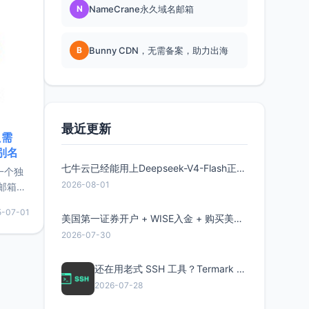
N
NameCrane永久域名邮箱
B
Bunny CDN，无需备案，助力出海
最近更新
只需
限别名
七牛云已经能用上Deepseek-V4-Flash正式版了，点此领取300万Token
的一个独
2026-08-01
邮箱等
永久版
5-07-01
面比较有
美国第一证券开户 + WISE入金 + 购买美股全流程分享
实惠的
2026-07-30
还在用老式 SSH 工具？Termark 新一代跨平台智能SSH客户端了解一下
持直接注
2026-07-28