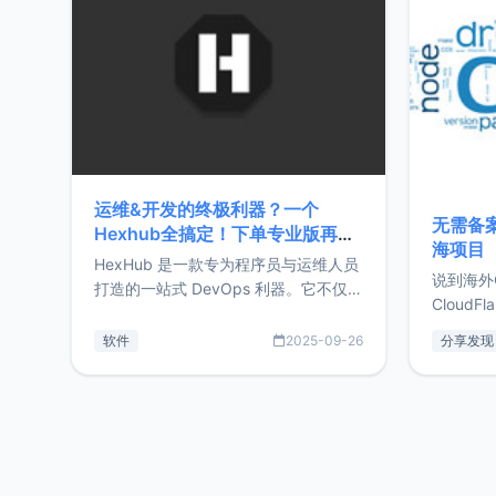
前从事服
目，主要包括：Zu
转自由职
运维&开发的终极利器？一个
无需备案
Hexhub全搞定！下单专业版再赠
海项目
Zdir/OneNav授权
HexHub 是一款专为程序员与运维人员
说到海外
打造的一站式 DevOps 利器。它不仅支
CloudF
持连接 SSH 服务器，还集成了 Docker
套餐，且
与常见数据库管理功能。这意味着，在
软件
2025-09-26
分享发现
防护，已
开发过程中您无需在多个软件间频繁切
首选，那既
换，仅凭 HexHub 即可同时搞定运维与
了，为啥
数据库操作。Hexhub功能特点支持连
不得不提C
接SSH支持跨平台：m
非常不爽