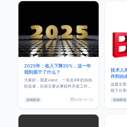
2025年：收入下降20%，这一年
技术人
我到底干了什么？
作到自
大家好，我是xiaoz，一名近4年的自由
这篇文章
职业者，目前主要从事软件开发工作。
线下分享
这篇文章将对我的2025年做一个简单
版，分享
的总结，内容主要包括：工作、学习、
自由职业
2026-01-12
自由职业
通过博客
以及投资。这一年虽然整体收入下降
的一个小
20%，但却过得很充实，2026年不求
首个产品
突破，但求保持。关于工作新增项目：
状。自我
2025年新增了一些非商业的开源项