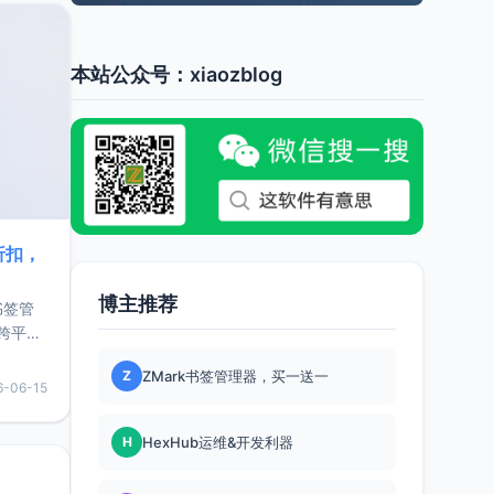
本站公众号：xiaozblog
折扣，
博主推荐
书签管
跨平
难题，
Z
ZMark书签管理器，买一送一
，它还
6-06-15
用，让
H
HexHub运维&开发利器
要特点轻