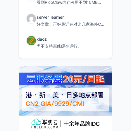
看到PicoClaw内存占用不到10MB这个数据真的很惊喜，确实很适合我这种想用旧设备折腾AI的小白
server_learner
好文章，正好最近在对比几家海外CDN。文中提到CF免费版不支持自定义回源端口和HOST这个痛点太真实
xiaoz
尚不支持离线缓存运行。