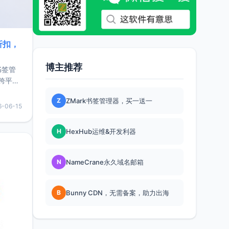
折扣，
博主推荐
书签管
跨平
难题，
Z
ZMark书签管理器，买一送一
，它还
6-06-15
用，让
H
HexHub运维&开发利器
要特点轻
N
NameCrane永久域名邮箱
B
Bunny CDN，无需备案，助力出海