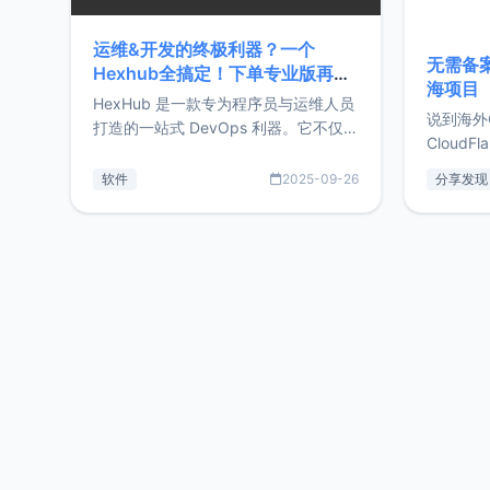
运维&开发的终极利器？一个
无需备案
Hexhub全搞定！下单专业版再赠
海项目
Zdir/OneNav授权
HexHub 是一款专为程序员与运维人员
说到海外
打造的一站式 DevOps 利器。它不仅支
CloudF
持连接 SSH 服务器，还集成了 Docker
套餐，且
与常见数据库管理功能。这意味着，在
软件
2025-09-26
分享发现
防护，已
开发过程中您无需在多个软件间频繁切
首选，那既
换，仅凭 HexHub 即可同时搞定运维与
了，为啥
数据库操作。Hexhub功能特点支持连
不得不提C
接SSH支持跨平台：m
非常不爽