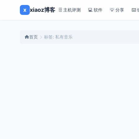
x
xiaoz博客
🗄️ 主机评测
💻 软件
💡 分享
⌨️
首页
标签: 私有音乐