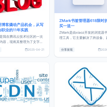
ZMark书签管理器618限时
用博客撬动产品机会，从写
买一送一
由职业的11年实践
ZMark是由xiaoz开发的浏览器
是我在腾讯云技术社区的一次
理工具，它主要解决了跨设备、
内容，现将其整理为了文字
台、跨浏览器的书签同步与访问
了写博客11年来的经历，以及
做到一处部署、随处访问。同时
2025-04-21
分享发现
202
过渡到做产品和走向自由职业
支持搭配浏览器扩展（插件）使
故事。文中还首次公开了我的
管理更高效。ZMark官网地址：
ImgURL的真实数据和产品现
https://www.zmark.app/主
介绍大家好，我是xiaoz，以
量级： 使用Bun + Hono.js
务器运维相关工作，现在已经
业3年，目前