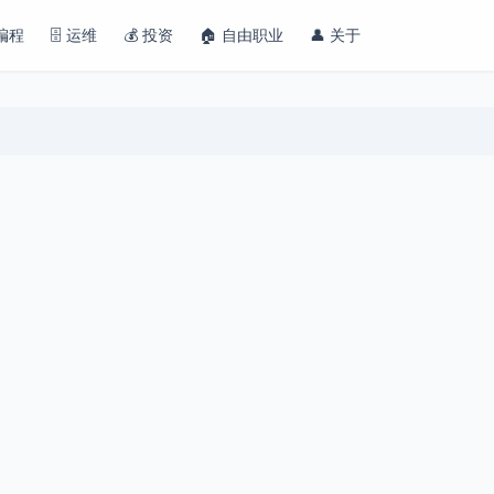
 编程
🗄️ 运维
💰 投资
🏠 自由职业
👤 关于