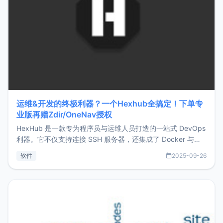
运维&开发的终极利器？一个Hexhub全搞定！下单专
业版再赠Zdir/OneNav授权
HexHub 是一款专为程序员与运维人员打造的一站式 DevOps
利器。它不仅支持连接 SSH 服务器，还集成了 Docker 与常
见数据库管理功能。这意味着，在开发过程中您无需在多个软
软件
2025-09-26
件间频繁切换，仅凭 HexHub 即可同时搞定运维与数据库操
作。Hexhub功能特点支持连接SSH支持跨平台：m