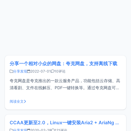
分享一个相对小众的网盘：夸克网盘，支持离线下载
分享发现
2022-07-01
10评论
夸克网盘是夸克推出的一款云服务产品，功能包括云存储、高
清看剧、文件在线解压、PDF一键转换等。通过夸克网盘可随
时随地管理和使用照片、文档、手机资料，目前支持
Android、iOS、PC、iPad。聊一聊夸克的背景，夸克是UC旗
阅读全文
下，而UC是阿里巴巴旗下，所以夸克约等于阿里旗下产品。
不过夸克一开始是专注
CCAA更新至2.0，Linux一键安装Aria2 + AriaNg + Filebrowser实现离线下载、在线播放
分享发现
2020-02-28
121评论