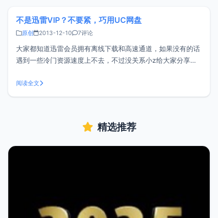
端包括MacOS、
不是迅雷VIP？不要紧，巧用UC网盘
原创
2013-12-10
7评论
大家都知道迅雷会员拥有离线下载和高速通道，如果没有的话
遇到一些冷门资源速度上不去，不过没关系小z给大家分享如
何利用UC网盘的离线下载。1、首先你得有一个UC账号，没
有的话注册一个就是了，然后打开UC浏览器，切换到网页应
阅读全文
用页面搜索UC网盘并添加，然后打开应用，登陆你注册的UC
账号，这时你就能看到拥有4
精选推荐