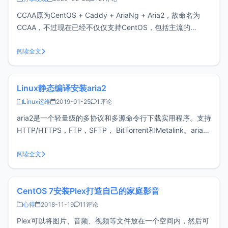
CCAA原为CentOS + Caddy + AriaNg + Aria2，故命名为
CCAA，不过现在已经不仅仅支持CentOS，包括主流的
Debian、Ubuntu也已经支持，自2.0(2020/02/28)版本开始
已移除Caddy，改用Golang写了一个简单的WebServer来运
阅读全文
行AriaN
Linux静态编译安装aria2
Linux运维
2019-01-25
1评论
aria2是一个轻量级的多协议和多源命令行下载实用程序。支持
HTTP/HTTPS，FTP，SFTP， BitTorrent和Metalink。aria2
可以通过内置的 JSON-RPC和XML-RPC接口进行操作。使用
官方提供的源码编译需要非常多的依赖，安装比较麻烦，
阅读全文
Github上已经有人提供了静态
CentOS 7安装Plex打造自己的家庭影音
心得
2018-11-19
11评论
Plex可以将图片、音频、视频等文件放在一个空间内，然后可