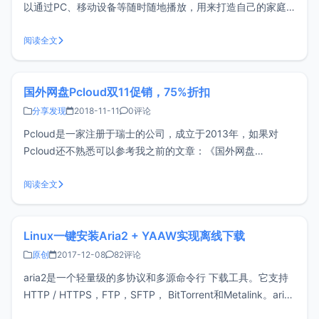
以通过PC、移动设备等随时随地播放，用来打造自己的家庭
影音库非常适合。安装PlexPlex分为两部分，一部分是Server
端，也就是您视频文件存放的服务端，另一部分为客户端。
阅读全文
Plex无论是服务端还是客户端均支持多平台，首先我们来安装
服务端。P
国外网盘Pcloud双11促销，75%折扣
分享发现
2018-11-11
0评论
Pcloud是一家注册于瑞士的公司，成立于2013年，如果对
Pcloud还不熟悉可以参考我之前的文章：《国外网盘
pCloud，支持离线下载》，最近双11促销折扣，高达75%的
优惠，如果有需要的可以考虑。注册地址
阅读全文
https://www.pcloud.com/新用户注册可获得升級版帳戶一個
月该网盘目前国
Linux一键安装Aria2 + YAAW实现离线下载
原创
2017-12-08
82评论
aria2是一个轻量级的多协议和多源命令行 下载工具。它支持
HTTP / HTTPS，FTP，SFTP， BitTorrent和Metalink。aria2
可以通过内置的 JSON-RPC和XML-RPC接口进行操作。