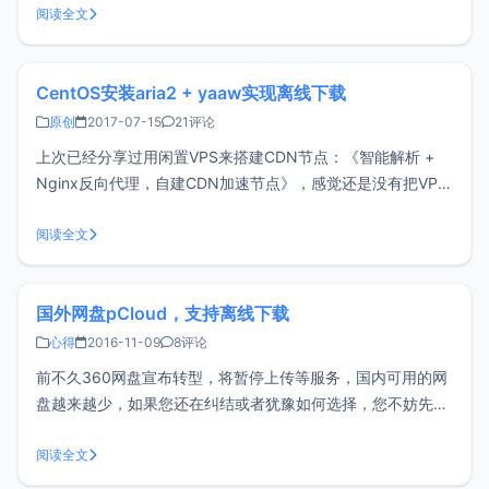
YAAW则是一个管理aria2的WEB接口，两者结合轻松实现离线
阅读全文
下载，在文章《Ce
CentOS安装aria2 + yaaw实现离线下载
原创
2017-07-15
21评论
上次已经分享过用闲置VPS来搭建CDN节点：《智能解析 +
Nginx反向代理，自建CDN加速节点》，感觉还是没有把VPS
充分利用起来，So~我们还可以使用aria2 + yaaw来实现离线
下载。安装aria2aria2是一个轻量级的多协议和多源命令行下
阅读全文
载工具。支持HTTP/ HTTPS，FTP，S
国外网盘pCloud，支持离线下载
心得
2016-11-09
8评论
前不久360网盘宣布转型，将暂停上传等服务，国内可用的网
盘越来越少，如果您还在纠结或者犹豫如何选择，您不妨先看
下《国内网盘纷纷关闭，还有哪些值得推荐的网盘？》，最近
还发现了另一款国外网盘pCloud。pCloud是一款来自保加利
阅读全文
亚的新兴网盘服务商，目前国内可以正常使用，支持多种客户