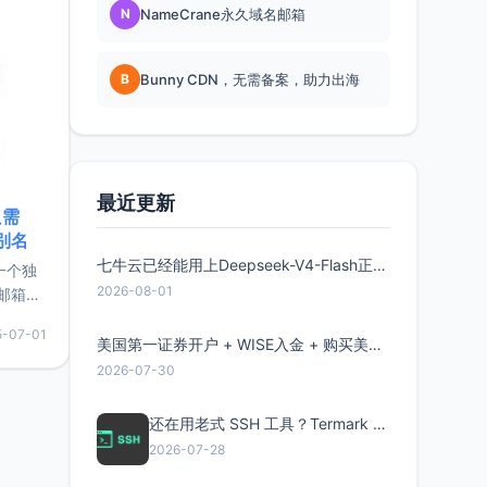
N
NameCrane永久域名邮箱
B
Bunny CDN，无需备案，助力出海
最近更新
只需
限别名
七牛云已经能用上Deepseek-V4-Flash正式版了，点此领取300万Token
的一个独
2026-08-01
邮箱等
永久版
5-07-01
面比较有
美国第一证券开户 + WISE入金 + 购买美股全流程分享
实惠的
2026-07-30
还在用老式 SSH 工具？Termark 新一代跨平台智能SSH客户端了解一下
持直接注
2026-07-28