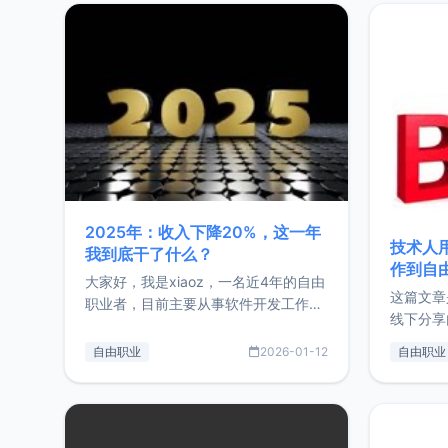
2025年：收入下降20%，这一年
技术人
我到底干了什么？
作到自
大家好，我是xiaoz，一名近4年的自由
这篇文章
职业者，目前主要从事软件开发工作。
线下分享
这篇文章将对我的2025年做一个简单
版，分享
的总结，内容主要包括：工作、学习、
自由职业
2026-01-12
自由职业
通过博客
以及投资。这一年虽然整体收入下降
的一个小
20%，但却过得很充实，2026年不求
首个产品
突破，但求保持。关于工作新增项目：
状。自我
2025年新增了一些非商业的开源项