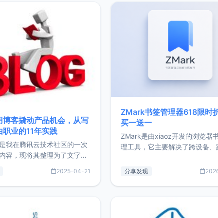
ZMark书签管理器618限时
用博客撬动产品机会，从写
买一送一
由职业的11年实践
ZMark是由xiaoz开发的浏览器
是我在腾讯云技术社区的一次
理工具，它主要解决了跨设备、
内容，现将其整理为了文字
台、跨浏览器的书签同步与访问
了写博客11年来的经历，以及
做到一处部署、随处访问。同时
2025-04-21
分享发现
202
过渡到做产品和走向自由职业
支持搭配浏览器扩展（插件）使
故事。文中还首次公开了我的
管理更高效。ZMark官网地址：
ImgURL的真实数据和产品现
https://www.zmark.app/主
介绍大家好，我是xiaoz，以
量级： 使用Bun + Hono.js