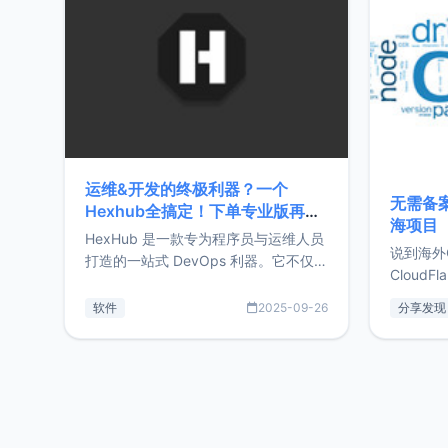
前从事服
目，主要包括：Zu
转自由职
运维&开发的终极利器？一个
无需备案
Hexhub全搞定！下单专业版再赠
海项目
Zdir/OneNav授权
HexHub 是一款专为程序员与运维人员
说到海外
打造的一站式 DevOps 利器。它不仅支
CloudF
持连接 SSH 服务器，还集成了 Docker
套餐，且
与常见数据库管理功能。这意味着，在
软件
2025-09-26
分享发现
防护，已
开发过程中您无需在多个软件间频繁切
首选，那既
换，仅凭 HexHub 即可同时搞定运维与
了，为啥
数据库操作。Hexhub功能特点支持连
不得不提C
接SSH支持跨平台：m
非常不爽