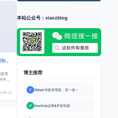
本站公众号：xiaozblog
折扣，
博主推荐
书签管
跨平
难题，
Z
ZMark书签管理器，买一送一
，它还
6-06-15
用，让
H
HexHub运维&开发利器
要特点轻