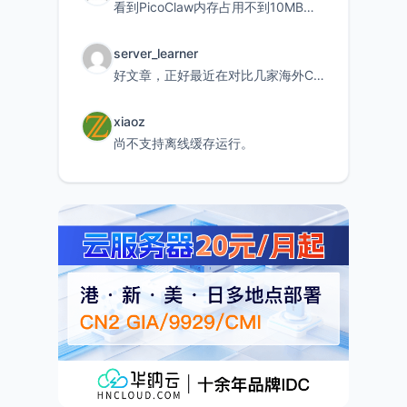
看到PicoClaw内存占用不到10MB这个数据真的很惊喜，确实很适合我这种想用旧设备折腾AI的小白
server_learner
好文章，正好最近在对比几家海外CDN。文中提到CF免费版不支持自定义回源端口和HOST这个痛点太真实
xiaoz
尚不支持离线缓存运行。