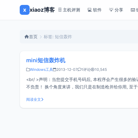
x
xiaoz博客
🗄️ 主机评测
💻 软件
💡 分享
⌨️
首页
标签: 短信轰炸
mini短信轰炸机
Windows工具
2013-12-07
1评论
10,545
<br/ >声明：当您提交手机号码后, 本程序会产生很
不负责！ 换个角度来讲，我们只是在制造枪并给你用, 至
或直接的损失.附：完整版轰炸机
阅读全文