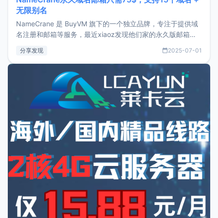
无限别名
NameCrane 是 BuyVM 旗下的一个独立品牌，专注于提供域
名注册和邮箱等服务，最近xiaoz发现他们家的永久版邮箱服
务只要75美元，价格方面比较有优势。如果你正需要一个靠谱
分享发现
2025-07-01
又实惠的域名邮箱，不妨尝试一下 NameCrane。注册
NameCraneNameCrane不支持直接注册，必须要购买