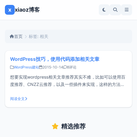
x
xiaoz博客
首页
标签: 相关
WordPress技巧，使用代码添加相关文章
WordPress建站
2015-10-14
8评论
想要实现wordpress相关文章推荐其实不难，比如可以使用百
度推荐、CNZZ云推荐，以及一些插件来实现，这样的方法非
常简单，但是在速度加载方面来说或多或少会有一定的影响，
尤其对有强迫症的站长来说是无法忍受的。小z博客之前也一
阅读全文
直在使用CNZZ云推荐，总的来说还是比较满意的，只需要从
官方获取一段js代
精选推荐