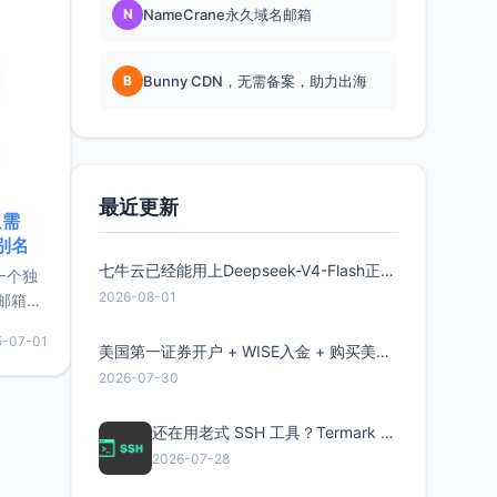
N
NameCrane永久域名邮箱
B
Bunny CDN，无需备案，助力出海
最近更新
只需
限别名
七牛云已经能用上Deepseek-V4-Flash正式版了，点此领取300万Token
的一个独
2026-08-01
邮箱等
永久版
5-07-01
面比较有
美国第一证券开户 + WISE入金 + 购买美股全流程分享
实惠的
2026-07-30
还在用老式 SSH 工具？Termark 新一代跨平台智能SSH客户端了解一下
持直接注
2026-07-28