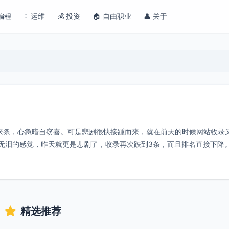
 编程
🗄️ 运维
💰 投资
🏠 自由职业
👤 关于
0来条，心急暗自窃喜。可是悲剧很快接踵而来，就在前天的时候网站收录又
无泪的感觉，昨天就更是悲剧了，收录再次跌到3条，而且排名直接下降。
精选推荐