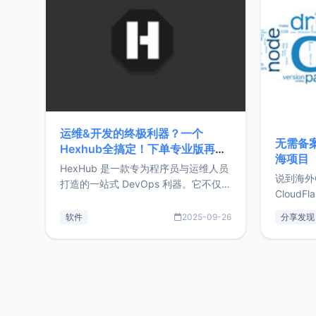
前从事服
目，主要包括：Zu
转自由职
运维&开发的终极利器？一个
无需备案
Hexhub全搞定！下单专业版再赠
海项目
Zdir/OneNav授权
HexHub 是一款专为程序员与运维人员
说到海外
打造的一站式 DevOps 利器。它不仅支
CloudF
持连接 SSH 服务器，还集成了 Docker
套餐，且
与常见数据库管理功能。这意味着，在
软件
2025-09-26
分享发现
防护，已
开发过程中您无需在多个软件间频繁切
首选，那既
换，仅凭 HexHub 即可同时搞定运维与
了，为啥
数据库操作。Hexhub功能特点支持连
不得不提C
接SSH支持跨平台：m
非常不爽