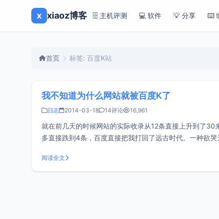
x
xiaoz博客
🗄️ 主机评测
💻 软件
💡 分享
⌨️
首页
标签: 百度K站
我不知道为什么网站就被百度K了
日志
2014-03-18
14评论
16,961
就在前几天的时候网站的实际收录从12条直接上升到了3
多直接跌到4条，百度直接把我打回了远古时代。一种欲哭
博几乎是每天定时更新的，只是偶尔可能在贴吧发发外链
阅读全文