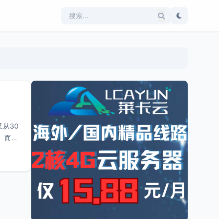
从30
 而小