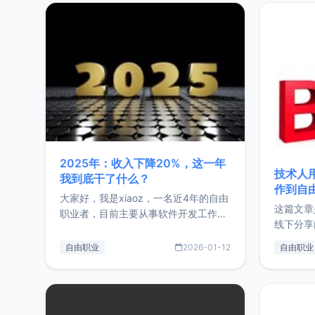
2025年：收入下降20%，这一年
技术人
我到底干了什么？
作到自
大家好，我是xiaoz，一名近4年的自由
这篇文章
职业者，目前主要从事软件开发工作。
线下分享
这篇文章将对我的2025年做一个简单
版，分享
的总结，内容主要包括：工作、学习、
自由职业
2026-01-12
自由职业
通过博客
以及投资。这一年虽然整体收入下降
的一个小
20%，但却过得很充实，2026年不求
首个产品
突破，但求保持。关于工作新增项目：
状。自我
2025年新增了一些非商业的开源项