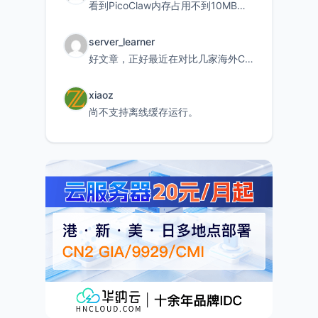
看到PicoClaw内存占用不到10MB这个数据真的很惊喜，确实很适合我这种想用旧设备折腾AI的小白
server_learner
好文章，正好最近在对比几家海外CDN。文中提到CF免费版不支持自定义回源端口和HOST这个痛点太真实
xiaoz
尚不支持离线缓存运行。