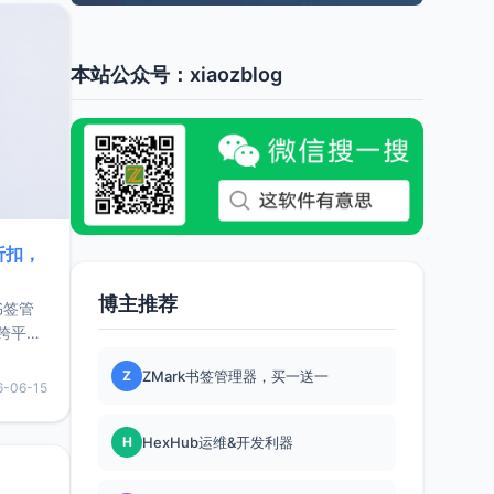
本站公众号：xiaozblog
折扣，
博主推荐
书签管
跨平
难题，
Z
ZMark书签管理器，买一送一
，它还
6-06-15
用，让
H
HexHub运维&开发利器
要特点轻