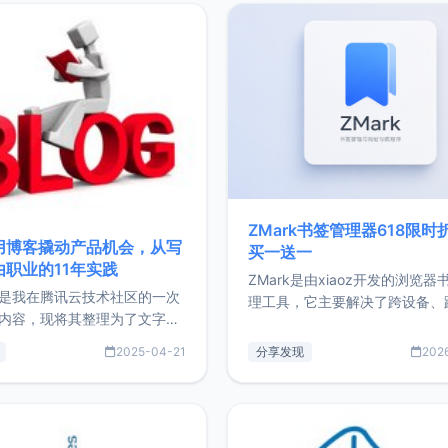
ZMark书签管理器618限时
用博客撬动产品机会，从写
买一送一
由职业的11年实践
ZMark是由xiaoz开发的浏览器
是我在腾讯云技术社区的一次
理工具，它主要解决了跨设备、
内容，现将其整理为了文字
台、跨浏览器的书签同步与访问
了写博客11年来的经历，以及
做到一处部署、随处访问。同时
2025-04-21
分享发现
202
过渡到做产品和走向自由职业
支持搭配浏览器扩展（插件）使
故事。文中还首次公开了我的
管理更高效。ZMark官网地址：
ImgURL的真实数据和产品现
https://www.zmark.app/主
介绍大家好，我是xiaoz，以
量级： 使用Bun + Hono.js